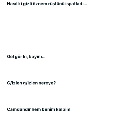
Nasıl ki gizli öznem rüştünü ispatladı…
Gel gör ki, bayım…
G/izlen g/izlen nereye?
Camdandır hem benim kalbim