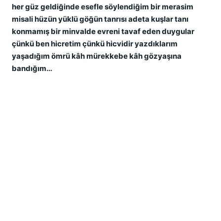
her güz geldiğinde esefle söylendiğim bir merasim
misali hüzün yüklü göğün tanrısı adeta kuşlar tanı
konmamış bir minvalde evreni tavaf eden duygular
çünkü ben hicretim çünkü hicvidir yazdıklarım
yaşadığım ömrü kâh mürekkebe kâh gözyaşına
bandığım…