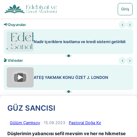
Giriş
‹
›
📢 Duyurular
Nadir içeriklere kısıtlama ve kredi sistemi getirildi
‹
›
🎬 Videolar
▶
ATEŞ YAKMAK KONU ÖZET J. LONDON
GÜZ SANCISI
Gülüm Çamlısoy
· 15.09.2023
·
Pastoral Doğa Kır
Düşlerimin yabancısı sefil mevsim ve her ne hikmetse