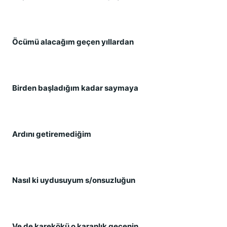
Öcümü alacağım geçen yıllardan
Birden başladığım kadar saymaya
Ardını getiremediğim
Nasıl ki uydusuyum s/onsuzluğun
Ve de karekökü o karanlık gecenin