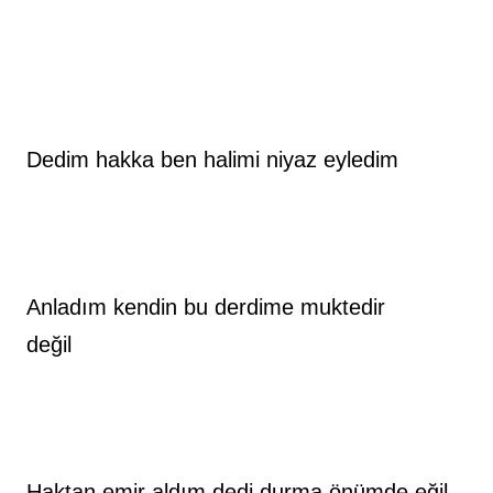
Dedim hakka ben halimi niyaz eyledim
Anladım kendin bu derdime muktedir 
değil          
Haktan emir aldım dedi durma önümde eğil