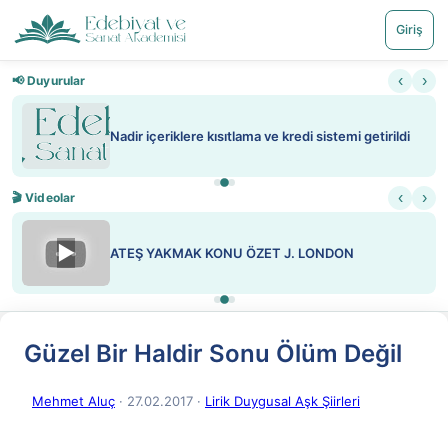
Giriş
‹
›
📢 Duyurular
Nadir içeriklere kısıtlama ve kredi sistemi getirildi
‹
›
🎬 Videolar
▶
ATEŞ YAKMAK KONU ÖZET J. LONDON
Güzel Bir Haldir Sonu Ölüm Değil
Mehmet Aluç
· 27.02.2017
·
Lirik Duygusal Aşk Şiirleri