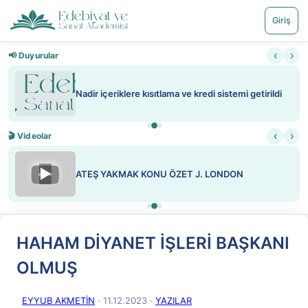
Giriş
‹
›
📢 Duyurular
Nadir içeriklere kısıtlama ve kredi sistemi getirildi
‹
›
🎬 Videolar
▶
ATEŞ YAKMAK KONU ÖZET J. LONDON
HAHAM DİYANET İŞLERİ BAŞKANI
OLMUŞ
EYYUB AKMETİN
· 11.12.2023
·
YAZILAR