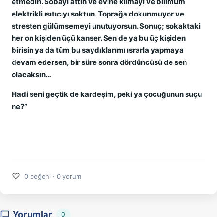
etmedin. Sobayı attın ve evine klimayı ve bilimum
elektrikli ısıtıcıyı soktun. Toprağa dokunmuyor ve
stresten gülümsemeyi unutuyorsun. Sonuç; sokaktaki
her on kişiden üçü kanser. Sen de ya bu üç kişiden
birisin ya da tüm bu saydıklarımı ısrarla yapmaya
devam edersen, bir süre sonra dördüncüsü de sen
olacaksın…
Hadi seni geçtik de kardeşim, peki ya çocuğunun suçu
ne?”
♡
0 beğeni · 0 yorum
Yorumlar
0