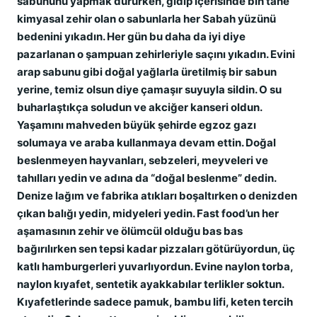
sabununu yapmak dururken, gidip içerisinde bin tane
kimyasal zehir olan o sabunlarla her Sabah yüzünü
bedenini yıkadın. Her gün bu daha da iyi diye
pazarlanan o şampuan zehirleriyle saçını yıkadın. Evini
arap sabunu gibi doğal yağlarla üretilmiş bir sabun
yerine, temiz olsun diye çamaşır suyuyla sildin. O su
buharlaştıkça soludun ve akciğer kanseri oldun.
Yaşamını mahveden büyük şehirde egzoz gazı
solumaya ve araba kullanmaya devam ettin. Doğal
beslenmeyen hayvanları, sebzeleri, meyveleri ve
tahılları yedin ve adına da “doğal beslenme” dedin.
Denize lağım ve fabrika atıkları boşaltırken o denizden
çıkan balığı yedin, midyeleri yedin. Fast food’un her
aşamasının zehir ve ölümcül olduğu bas bas
bağırılırken sen tepsi kadar pizzaları götürüyordun, üç
katlı hamburgerleri yuvarlıyordun. Evine naylon torba,
naylon kıyafet, sentetik ayakkabılar terlikler soktun.
Kıyafetlerinde sadece pamuk, bambu lifi, keten tercih