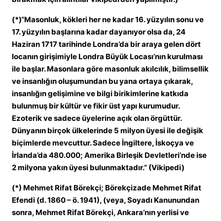
(*)“Masonluk, kökleri her ne kadar 16. yüzyılın sonu ve
17. yüzyılın başlarına kadar dayanıyor olsa da, 24
Haziran 1717 tarihinde Londra’da bir araya gelen dört
locanın girişimiyle Londra Büyük Locası’nın kurulması
ile başlar. Masonlara göre masonluk akılcılık, bilimsellik
ve insanlığın oluşumundan bu yana ortaya çıkarak,
insanlığın gelişimine ve bilgi birikimlerine katkıda
bulunmuş bir kültür ve fikir üst yapı kurumudur.
Ezoterik ve sadece üyelerine açık olan örgüttür.
Dünyanın birçok ülkelerinde 5 milyon üyesi ile değişik
biçimlerde mevcuttur. Sadece İngiltere, İskoçya ve
İrlanda’da 480.000; Amerika Birleşik Devletleri’nde ise
2 milyona yakın üyesi bulunmaktadır.” (Vikipedi)
(*) Mehmet Rifat Börekçi; Börekçizade Mehmet Rifat
Efendi (d. 1860 – ö. 1941), (veya, Soyadı Kanunundan
sonra, Mehmet Rifat Börekçi, Ankara’nın yerlisi ve