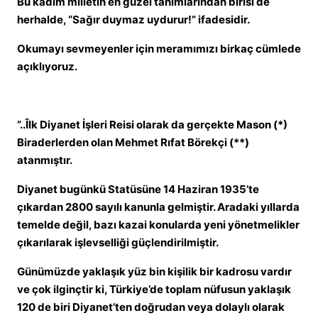
Bu kadim milletin en güzel tanımlarından birisi de
herhalde, “Sağır duymaz uydurur!” ifadesidir.
Okumayı sevmeyenler için meramımızı birkaç cümlede
açıklıyoruz.
”..Îlk Diyanet İşleri Reisi olarak da gerçekte Mason (*)
Biraderlerden olan Mehmet Rıfat Börekçi (**)
atanmıştır.
Diyanet bugünkü Statüsüne 14 Haziran 1935’te
çıkardan 2800 sayılı kanunla gelmiştir. Aradaki yıllarda
temelde değil, bazı kazai konularda yeni yönetmelikler
çıkarılarak işlevselliği güçlendirilmiştir.
Günümüzde yaklaşık yüz bin kişilik bir kadrosu vardır
ve çok ilginçtir ki, Türkiye’de toplam nüfusun yaklaşık
120 de biri Diyanet’ten doğrudan veya dolaylı olarak