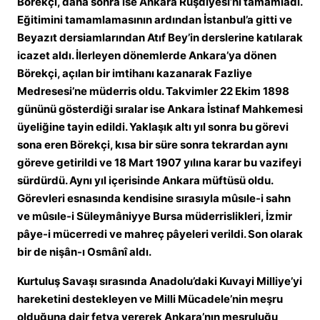
Börekçi, daha sonra ise Ankara Rüşdiyesi’ni tamamladı.
Eğitimini tamamlamasının ardından İstanbul’a gitti ve
Beyazıt dersiamlarından Atıf Bey’in derslerine katılarak
icazet aldı. İlerleyen dönemlerde Ankara’ya dönen
Börekçi, açılan bir imtihanı kazanarak Fazliye
Medresesi’ne müderris oldu. Takvimler 22 Ekim 1898
gününü gösterdiği sıralar ise Ankara İstinaf Mahkemesi
üyeliğine tayin edildi. Yaklaşık altı yıl sonra bu görevi
sona eren Börekçi, kısa bir süre sonra tekrardan aynı
göreve getirildi ve 18 Mart 1907 yılına karar bu vazifeyi
sürdürdü. Aynı yıl içerisinde Ankara müftüsü oldu.
Görevleri esnasında kendisine sırasıyla mûsıle-i sahn
ve mûsıle-i Süleymâniyye Bursa müderrislikleri, İzmir
pâye-i mücerredi ve mahreç pâyeleri verildi. Son olarak
bir de nişân-ı Osmânî aldı.
Kurtuluş Savaşı sırasında Anadolu’daki Kuvayi Milliye’yi
hareketini destekleyen ve Milli Mücadele’nin meşru
olduğuna dair fetva vererek Ankara’nın meşruluğu