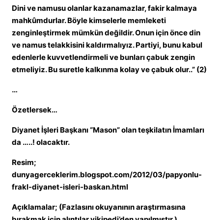
Dini ve namusu olanlar kazanamazlar, fakir kalmaya
mahkûmdurlar. Böyle kimselerle memleketi
zenginleştirmek mümkün değildir. Onun için önce din
ve namus telakkisini kaldırmalıyız. Partiyi, bunu kabul
edenlerle kuvvetlendirmeli ve bunları çabuk zengin
etmeliyiz. Bu suretle kalkınma kolay ve çabuk olur..” (2)
…
Özetlersek…
Diyanet İşleri Başkanı “Mason” olan teşkilatın İmamları
da …..! olacaktır.
Resim;
dunyagerceklerim.blogspot.com/2012/03/papyonlu-
frakl-diyanet-isleri-baskan.html
Açıklamalar; (Fazlasını okuyanının araştırmasına
bırakmak için alıntılar vikipedi’den yapılmıştır.)