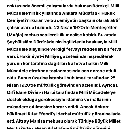
noktasında önemli çalışmalarda bulunan Börekçi, Milli
Mücadele’nin ilk yıllarında Ankara Müdafaa-i Hukuk
Cemiyeti’ni kuran ve bu cemiyetin başkanı olarak aktif
çalışmalarda bulundu. 23 Nisan 1920’de Menteşe’den
(Muğla) mebus seçilerek ilk meclise katıldı. Bu arada
Şeyhülislâm Dürrîzâde’nin İngilizler’in baskısıyla Milli
Mücadele aleyhinde verdiği fetvayı reddeden bir fetva
verdi. Hâkimiyet-i Milliye gazetesinde neşredilerek
yurdun her tarafına dağıtılan bu fetva halkın Milli
Mücadele etrafında toplanmasında son derece etkili
oldu. Bunun üzerine İstanbul hükümeti tarafından 25
Nisan 1920’de müftülük görevinden azledildi. Ayrıca I.
Örfî İdare Dîvân-ı Harbi tarafından Milli Mücadele’ye
destek olduğu gerekçesiyle idamına ve mallarının
müsadere edilmesine karar verildi. Ancak Ankara
hükümeti Rıfat Efendi’yi derhal müftülük görevine iade
etti. Altı ay Manisa mebusu olarak Türkiye Büyük Millet
Meclisi’nde çalışan Rıfat Efendi müftülük görevini