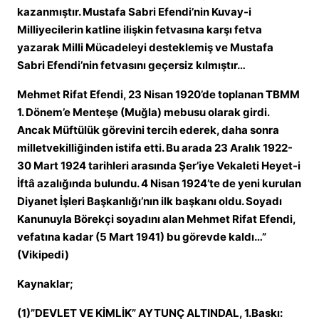
kazanmıştır. Mustafa Sabri Efendi’nin Kuvay-i
Milliyecilerin katline ilişkin fetvasına karşı fetva
yazarak Milli Mücadeleyi desteklemiş ve Mustafa
Sabri Efendi’nin fetvasını geçersiz kılmıştır…
Mehmet Rifat Efendi, 23 Nisan 1920’de toplanan TBMM
1. Dönem’e Menteşe (Muğla) mebusu olarak girdi.
Ancak Müftülük görevini tercih ederek, daha sonra
milletvekilliğinden istifa etti. Bu arada 23 Aralık 1922-
30 Mart 1924 tarihleri arasında Şer’iye Vekaleti Heyet-i
İftâ azalığında bulundu. 4 Nisan 1924’te de yeni kurulan
Diyanet İşleri Başkanlığı’nın ilk başkanı oldu. Soyadı
Kanunuyla Börekçi soyadını alan Mehmet Rifat Efendi,
vefatına kadar (5 Mart 1941) bu görevde kaldı…”
(Vikipedi)
Kaynaklar;
(1)”DEVLET VE KİMLİK” AYTUNÇ ALTINDAL, 1.Baskı: