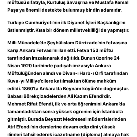
müftüsü sıfatıyla, Kurtuluş Savaşı’na ve Mustafa Kemal
Paşa’ya önemli destekte bulunmuş bir din adamıdır.
Türkiye Cumhuriyeti’nin ilk Diyanet İşleri Başkanlığı’nı
üstlenmiştir. Kısa bir dönem milletvekilliği de yapmıştır.
Milli Mücadele’de Şeyhülislam Dürrizade’nin fetvasına
karşı Ankara Fetvası’nı ilan etti. Fetva 153 müftü
tarafından imzalanarak dağıtıldı. Bunun üzerine 24
Nisan 1920 tarihinde padişah imzasıyla Ankara
Müftülüğünden alındı ve Divan-ı Harb-ı Örfi tarafından
Kuva-yı Milliye’cilere katılmaktan ölüme mahkûm
edildi. 1860’ta Ankara’da Beynam köyün’de doğmuştur.
Babası Börekçizadelerden Ali Kazım Efendi’dir.
Mehmet Rifat Efendi, ilk ve orta öğrenimini Ankara’da
tamamladıktan sonra yüksek öğrenim için İstanbul’a
gitmiştir. Burada Beyazıt Medresesi müderrislerinden
Atıf Efendi’nin derslerine devam edip dini yüksek
ilimleri tahsil ederek icazetname (diploma) almaya hak