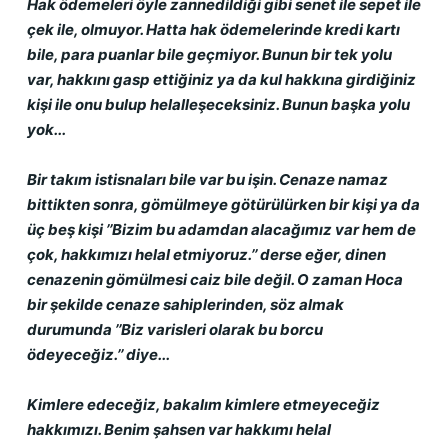
Hak ödemeleri öyle zannedildiği gibi senet ile sepet ile 
çek ile, olmuyor. Hatta hak ödemelerinde kredi kartı 
bile, para puanlar bile geçmiyor. Bunun bir tek yolu 
var, hakkını gasp ettiğiniz ya da kul hakkına girdiğiniz 
kişi ile onu bulup helalleşeceksiniz. Bunun başka yolu 
yok...
Bir takım istisnaları bile var bu işin. Cenaze namaz 
bittikten sonra, gömülmeye götürülürken bir kişi ya da 
üç beş kişi ’’Bizim bu adamdan alacağımız var hem de 
çok, hakkımızı helal etmiyoruz.’’ derse eğer, dinen 
cenazenin gömülmesi caiz bile değil. O zaman Hoca 
bir şekilde cenaze sahiplerinden, söz almak 
durumunda ’’Biz varisleri olarak bu borcu 
ödeyeceğiz.’’ diye...
Kimlere edeceğiz, bakalım kimlere etmeyeceğiz 
hakkımızı. Benim şahsen var hakkımı helal 