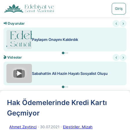
Giriş
‹
›
📢 Duyurular
Paylaşım Onayını Kaldırdık
‹
›
🎬 Videolar
▶
Sabahattin Ali Hazin Hayatı Sosyalist Oluşu
Hak Ödemelerinde Kredi Kartı
Geçmiyor
Ahmet Zeytinci
· 30.07.2021
·
Eleştiriler, Mizah