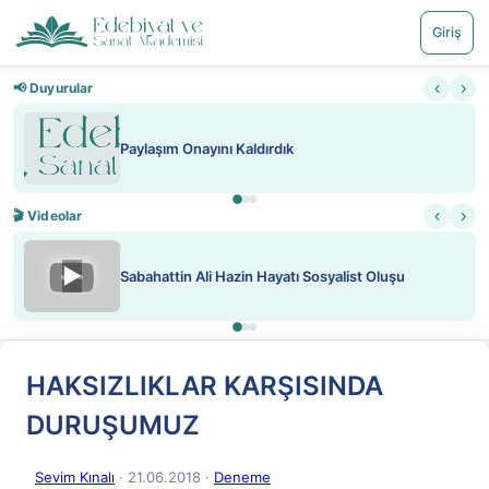
Giriş
‹
›
📢 Duyurular
Paylaşım Onayını Kaldırdık
‹
›
🎬 Videolar
▶
Sabahattin Ali Hazin Hayatı Sosyalist Oluşu
HAKSIZLIKLAR KARŞISINDA
DURUŞUMUZ
Sevim Kınalı
· 21.06.2018
·
Deneme