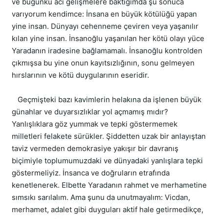
ve bugünkü acı gelişmelere baktığımda şu sonuca 
varıyorum kendimce: İnsana en büyük kötülüğü yapan 
yine insan. Dünyayı cehenneme çeviren veya yaşanılır 
kılan yine insan. İnsanoğlu yaşanılan her kötü olayı yüce 
Yaradanın iradesine bağlamamalı. İnsanoğlu kontrolden 
çıkmışsa bu yine onun kayıtsızlığının, sonu gelmeyen 
hırslarının ve kötü duygularının eseridir. 
   Geçmişteki bazı kavimlerin helakına da işlenen büyük 
günahlar ve duyarsızlıklar yol açmamış mıdır? 
Yanlışlıklara göz yummak ve tepki göstermemek 
milletleri felakete sürükler. Şiddetten uzak bir anlayıştan 
taviz vermeden demokrasiye yakışır bir davranış 
biçimiyle toplumumuzdaki ve dünyadaki yanlışlara tepki 
göstermeliyiz. İnsanca ve doğruların etrafında 
kenetlenerek. Elbette Yaradanın rahmet ve merhametine 
sımsıkı sarılalım. Ama şunu da unutmayalım: Vicdan, 
merhamet, adalet gibi duyguları aktif hale getirmedikçe, 