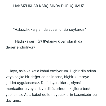
        HAKSIZLIKLAR KARŞISINDA DURUŞUMUZ 
        "Haksızlık karşısında susan dilsiz şeytandır."    
          Hâdis- i şerif (?) (Kelam-ı kibar olarak da 
değerlendiriliyor) 
   Hayır, asla ve kat'a kabul etmiyorum. Hiçbir din adına 
veya başka bir değer adına insana, hiçbir zümreye 
şiddet uygulanamaz. Dinî dayanaklarla, siyasî 
menfaatlerle veya ırk ve dil üzerinden kişilere baskı 
yapılamaz. Asla kabul edilemeyeceklerin başındadır bu 
davranış. 