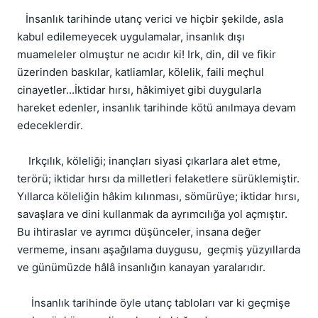
   İnsanlık tarihinde utanç verici ve hiçbir şekilde, asla 
kabul edilemeyecek uygulamalar, insanlık dışı 
muameleler olmuştur ne acıdır ki! Irk, din, dil ve fikir 
üzerinden baskılar, katliamlar, kölelik, faili meçhul 
cinayetler...İktidar hırsı, hâkimiyet gibi duygularla 
hareket edenler, insanlık tarihinde kötü anılmaya devam 
edeceklerdir.
    Irkçılık, köleliği; inançları siyasi çıkarlara alet etme, 
terörü; iktidar hırsı da milletleri felaketlere sürüklemiştir. 
Yıllarca köleliğin hâkim kılınması, sömürüye; iktidar hırsı, 
savaşlara ve dini kullanmak da ayrımcılığa yol açmıştır. 
Bu ihtiraslar ve ayrımcı düşünceler, insana değer 
vermeme, insanı aşağılama duygusu,  geçmiş yüzyıllarda 
ve günümüzde hâlâ insanlığın kanayan yaralarıdır. 
     İnsanlık tarihinde öyle utanç tabloları var ki geçmişe 