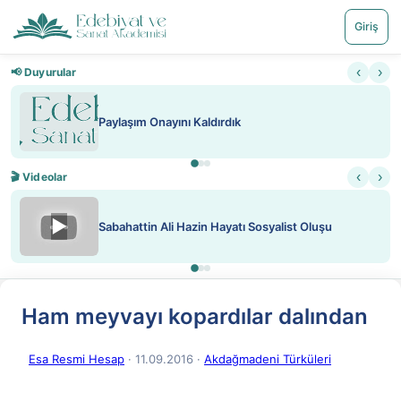
Giriş
‹
›
📢 Duyurular
Paylaşım Onayını Kaldırdık
‹
›
🎬 Videolar
▶
Sabahattin Ali Hazin Hayatı Sosyalist Oluşu
Ham meyvayı kopardılar dalından
Esa Resmi Hesap
· 11.09.2016
·
Akdağmadeni Türküleri