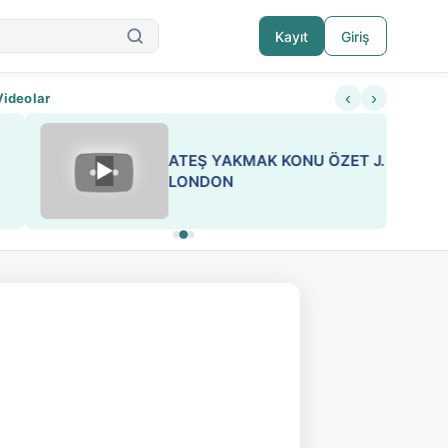
Kayıt
Giriş
‹
›
Videolar
ATEŞ YAKMAK KONU ÖZET J.
▶
ESA 'da Sen de Paylaş
LONDON