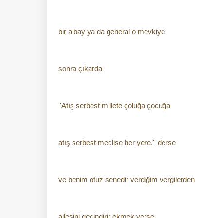
bir albay ya da general o mevkiye
sonra çıkarda
''Atış serbest millete çoluğa çocuğa
atış serbest meclise her yere.'' derse
ve benim otuz senedir verdiğim vergilerden
ailesini geçindirir ekmek yerse