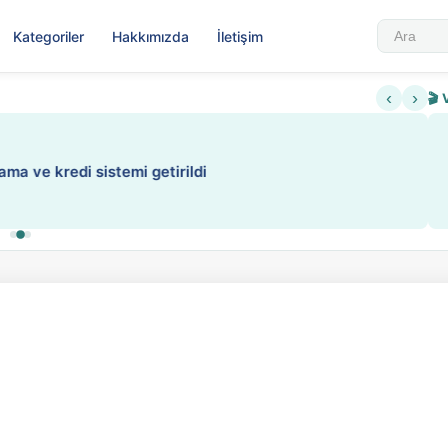
Kategoriler
Hakkımızda
İletişim
‹
›
🎬 
Sabahattin Ali Hazin Hayatı
▶
 sistemi getirildi
Sosyalist Oluşu