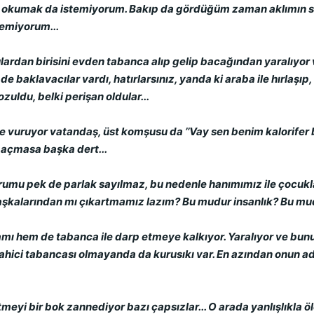
 okumak da istemiyorum. Bakıp da gördüğüm zaman aklımın sınırl
demiyorum...
ardan birisini evden tabanca alıp gelip bacağından yaralıyor vat
de baklavacılar vardı, hatırlarsınız, yanda ki araba ile hırlaşı
ozuldu, belki perişan oldular...
 vuruyor vatandaş, üst komşusu da ’’Vay sen benim kalorifer b
, açmasa başka dert...
 pek de parlak sayılmaz, bu nedenle hanımımız ile çocuklarım
nı başkalarından mı çıkartmamız lazım? Bu mudur insanlık? Bu m
damı hem de tabanca ile darp etmeye kalkıyor. Yaralıyor ve bunu
hici tabancası olmayanda da kurusıkı var. En azından onun ada
eyi bir bok zannediyor bazı çapsızlar... O arada yanlışlıkla öle