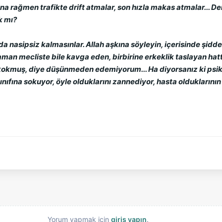
sına rağmen trafikte drift atmalar, son hızla makas atmalar... D
k mı?
rda nasipsiz kalmasınlar. Allah aşkına söyleyin, içerisinde şidd
zaman mecliste bile kavga eden, birbirine erkeklik taslayan hat
 kokmuş, diye düşünmeden edemiyorum... Ha diyorsanız ki psikol
nıfına sokuyor, öyle olduklarını zannediyor, hasta olduklarının 
Yorum yapmak için
giriş yapın
.