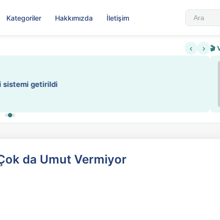
Kategoriler
Hakkımızda
İletişim
‹
›
🎬 
Sabahattin Ali Hazin Hayatı
▶
 sistemi getirildi
Sosyalist Oluşu
in Çok da Umut Vermiyor