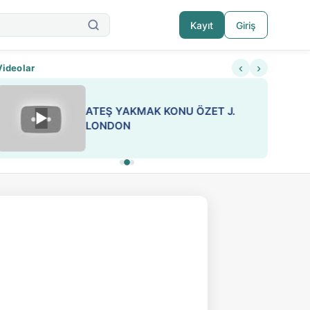
Kayıt
Giriş
‹
›
Videolar
ATEŞ YAKMAK KONU ÖZET J.
▶
ESA 'da Sen de Paylaş
LONDON