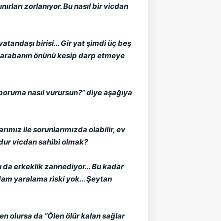
arı zorlanıyor. Bu nasıl bir vicdan 
andaşı birisi... Gir yat şimdi üç beş 
p, arabanın önünü kesip darp etmeye 
oruma nasıl vurursun?’’ diye aşağıya 
ız ile sorunlarımızda olabilir, ev 
udur vicdan sahibi olmak?
 da erkeklik zannediyor... Bu kadar 
m yaralama riski yok... Şeytan 
n olursa da ’’Ölen ölür kalan sağlar 