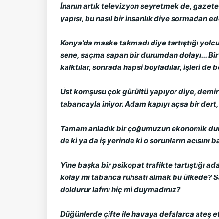
İnanın artık televizyon seyretmek de, gazete
yapısı, bu nasıl bir insanlık diye sormadan e
Konya’da maske takmadı diye tartıştığı yolcul
sene, saçma sapan bir durumdan dolayı... Bir 
kalktılar, sonrada hapsi boyladılar, işleri de b
Üst komşusu çok gürültü yapıyor diye, demire
tabancayla iniyor. Adam kapıyı açsa bir dert
Tamam anladık bir çoğumuzun ekonomik durumu
de ki ya da iş yerinde ki o sorunların acısı
Yine başka bir psikopat trafikte tartıştığı a
kolay mı tabanca ruhsatı almak bu ülkede? Sa
doldurur lafını hiç mi duymadınız?
Düğünlerde çifte ile havaya defalarca ateş etm