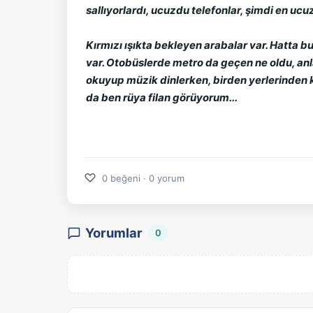
sallıyorlardı, ucuzdu telefonlar, şimdi en ucuz 
Kırmızı ışıkta bekleyen arabalar var. Hatta b
var. Otobüslerde metro da geçen ne oldu, anlats
okuyup müzik dinlerken, birden yerlerinden kal
da ben rüya filan görüyorum...
♡
0 beğeni · 0 yorum
Yorumlar
0