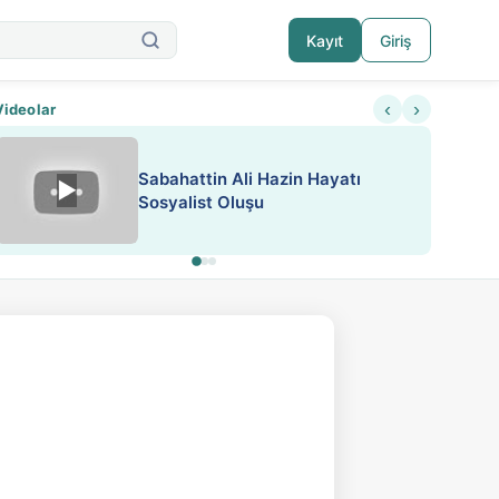
Kayıt
Giriş
‹
›
Videolar
Sabahattin Ali Hazin Hayatı
▶
Nadir içeriklere kısıtlama ve kredi sistemi get
Sosyalist Oluşu