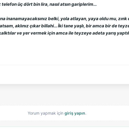
telefon üç dört bin lira, nasıl atsın gariplerim...
una inanamayacaksınız belki, yola atlayan, yaya oldu mu, zınk d
am, aklınız çıkar billahi... İki tane yaşlı, bir amca bir de tey
ktılar ve yer vermek için amca ile teyzeye adeta yarış yaptılar
Yorum yapmak için
giriş yapın
.