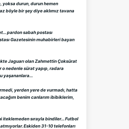
, yoksa durun, durun hemen 
z böyle bir şey diye aklımız tavana 
... pardon sabah postası 
stası Gazetesinin muhabirleri bayan 
nkte Jaguarı olan Zahmettin Çoksürat 
 o nedenle sürat yapıp, radara 
u yaşananlara...
irmedi, yerden yere de vurmadı, hatta 
ayacağım benim canlarım ibibiklerim, 
 iteklemeden sırayla bindiler... Futbol 
mıyorlar. Eskiden 31-10 telefonları 