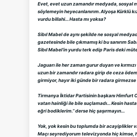
Evet, evet uzun zamandır medyada, sosyal m
söylemeyin heyecanlanırım. Alyoşa Kürklü kız
vurdu billahi... Hasta mı yoksa?
Sibıl Mabel de aynı şekilde ne sosyal medyad
gazetesinde bile çıkmamış ki bu sanırım Saba
Sibıl Mabel’in yurdu terk edip Paris deki müt
Jaguarı ile her zaman gurur duyan ve kırmızı
uzun bir zamandır radara girip de ceza ödemem
girmiyor, hayır iki günde bir radara girmez
Tirmanya İktidar Partisinin başkanı Himfurt C
vatan hainliği ile bile suçlamadı... Kesin has
eğri bodiklerim.’’ derse hiç şaşırmayın...
Yok, yok kesin bu toplumda bir acayiplikler va
Maçı seyrediyorum televizyonda hiç kimse, ha