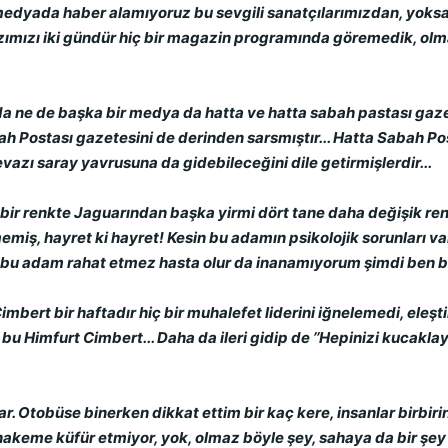
edyada haber alamıyoruz bu sevgili sanatçılarımızdan, yoksa
ımızı iki gündür hiç bir magazin programında göremedik, olma
a ne de başka bir medya da hatta ve hatta sabah pastası gazet
h Postası gazetesini de derinden sarsmıştır... Hatta Sabah Po
evazı saray yavrusuna da gidebileceğini dile getirmişlerdir...
 bir renkte Jaguarından başka yirmi dört tane daha değişik re
iş, hayret ki hayret! Kesin bu adamın psikolojik sorunları var
se bu adam rahat etmez hasta olur da inanamıyorum şimdi ben b
imbert bir haftadır hiç bir muhalefet liderini iğnelemedi, eleşt
ta bu Himfurt Cimbert... Daha da ileri gidip de ’’Hepinizi kucakl
r. Otobüse binerken dikkat ettim bir kaç kere, insanlar birbirini
keme küfür etmiyor, yok, olmaz böyle şey, sahaya da bir şey at