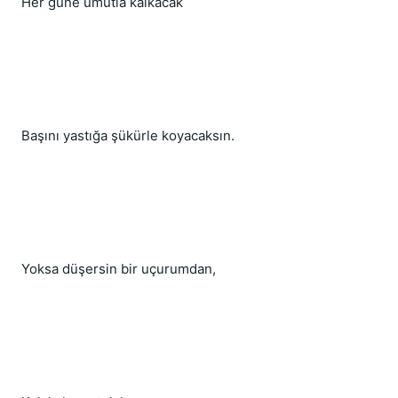
Her güne umutla kalkacak
Başını yastığa şükürle koyacaksın.
Yoksa düşersin bir uçurumdan,