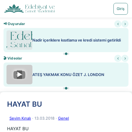
Giriş
‹
›
📢 Duyurular
Nadir içeriklere kısıtlama ve kredi sistemi getirildi
‹
›
🎬 Videolar
▶
ATEŞ YAKMAK KONU ÖZET J. LONDON
HAYAT BU
Sevim Kınalı
· 13.03.2018
·
Genel
HAYAT BU