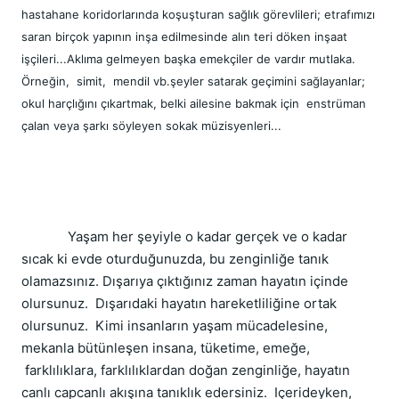
hastahane koridorlarında koşuşturan sağlık görevlileri; etrafımızı 
saran birçok yapının inşa edilmesinde alın teri döken inşaat 
işçileri...Aklıma gelmeyen başka emekçiler de vardır mutlaka. 
Örneğin,  simit,  mendil vb.şeyler satarak geçimini sağlayanlar; 
okul harçlığını çıkartmak, belki ailesine bakmak için  enstrüman 
çalan veya şarkı söyleyen sokak müzisyenleri...
             Yaşam her şeyiyle o kadar gerçek ve o kadar 
sıcak ki evde oturduğunuzda, bu zenginliğe tanık 
olamazsınız. Dışarıya çıktığınız zaman hayatın içinde 
olursunuz.  Dışarıdaki hayatın hareketliliğine ortak 
olursunuz.  Kimi insanların yaşam mücadelesine, 
mekanla bütünleşen insana, tüketime, emeğe, 
 farklılıklara, farklılıklardan doğan zenginliğe, hayatın 
canlı capcanlı akışına tanıklık edersiniz.  Içerideyken, 