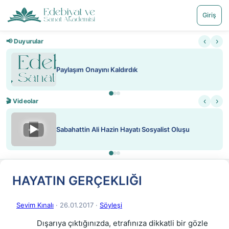
Giriş
‹
›
📢 Duyurular
Paylaşım Onayını Kaldırdık
‹
›
🎬 Videolar
▶
Sabahattin Ali Hazin Hayatı Sosyalist Oluşu
HAYATIN GERÇEKLIĞI
Sevim Kınalı
· 26.01.2017
·
Söyleşi
            Dışarıya çıktığınızda, etrafınıza dikkatli bir gözle 