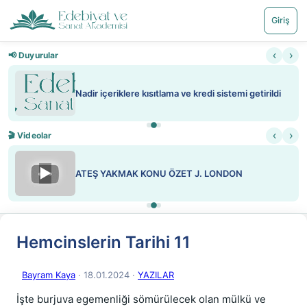
Giriş
‹
›
📢 Duyurular
Nadir içeriklere kısıtlama ve kredi sistemi getirildi
‹
›
🎬 Videolar
▶
ATEŞ YAKMAK KONU ÖZET J. LONDON
Hemcinslerin Tarihi 11
Bayram Kaya
· 18.01.2024
·
YAZILAR
İşte burjuva egemenliği sömürülecek olan mülkü ve