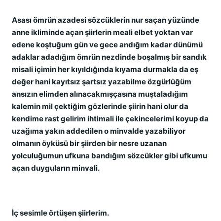
Asası ömrün azadesi sözcüklerin nur saçan yüzünde
anne ikliminde açan şiirlerin meali elbet yoktan var
edene koştuğum gün ve gece andığım kadar dünümü
adaklar adadığım ömrün nezdinde boşalmış bir sandık
misali içimin her kıyıldığında kıyama durmakla da eş
değer hani kayıtsız şartsız yazabilme özgürlüğüm
ansızın elimden alınacakmışçasına muştaladığım
kalemin mil çektiğim gözlerinde şiirin hani olur da
kendime rast gelirim ihtimali ile çekincelerimi koyup da
uzağıma yakın addedilen o minvalde yazabiliyor
olmanın öyküsü bir şiirden bir nesre uzanan
yolculuğumun ufkuna bandığım sözcükler gibi ufkumu
açan duyguların minvali.
İç sesimle örtüşen şiirlerim.