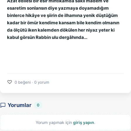
Azat edilesi bir esir mıntıkamda saklı madem ve
esaretim sonlansın diye yazmaya doyamadığım
binlerce hikâye ve şiirin de ilhamına yenik düştüğüm
kadar bir ömür kendime kansam bile kendim olmanın
da ölçütü iken kalemden dökülen her niyaz yeter ki
kabul görsün Rabbin ulu dergâhında…
♡
0 beğeni · 0 yorum
Yorumlar
0
Yorum yapmak için
giriş yapın
.