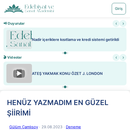
Giriş
‹
›
📢 Duyurular
Nadir içeriklere kısıtlama ve kredi sistemi getirildi
‹
›
🎬 Videolar
▶
ATEŞ YAKMAK KONU ÖZET J. LONDON
HENÜZ YAZMADIM EN GÜZEL
ŞİİRİMİ
Gülüm Çamlısoy
· 29.08.2023
·
Deneme