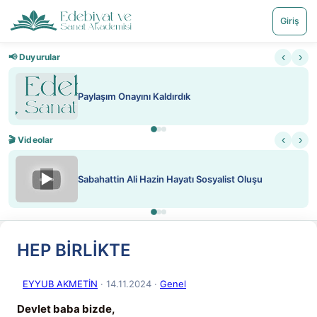
Giriş
‹
›
📢 Duyurular
Paylaşım Onayını Kaldırdık
‹
›
🎬 Videolar
▶
Sabahattin Ali Hazin Hayatı Sosyalist Oluşu
HEP BİRLİKTE
EYYUB AKMETİN
· 14.11.2024
·
Genel
Devlet baba bizde,