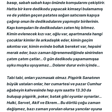
basıp, sabah sabah kapı önünde komşularını çekiştirir. 
Hatta bir kere dedikodu yapacak kimseyi bulamamış 
ve de yoldan geçen patates soğan satıcısını kapıya 
çağırıp onun ile dedikodularını yapmıştır birilerinin. 
Kapı komşuları ile dedikoduları zaten hiç bitmez. 
Kimin evlenecek kızı var, oğlu var, apartmanda hangi 
çocuklar kimler ile arkadaşlık eder, kimin geçim 
sıkıntısı var, kimin evinde bolluk bereket var, hepsini 
merak eder, bazı zaman öğrenemediğinde sinirinden 
çatım çatım çatlar... O gün dedikodu yapamamışsa 
uyku muyku uyuyamaz... Dolanır durur evin içinde...
Tabi tabi, onları yazmasak olmaz. Pişpirik Sanatının 
büyük ustaları onlar, her cumartesi ve pazar Cumhur 
ağabeyin kahvesinde hep aynı saatte 13.30 da 
buluşup pişpirik, poker, batak gibi oyunlar oynarlar... 
Hulki, Servet, Akif ve Ekrem... Bu dörtlü çoğu zaman 
değişmez, bazı zaman yorulan olursa yancılar oyuna 