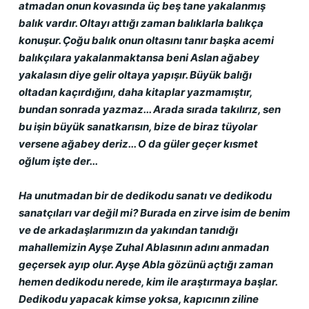
atmadan onun kovasında üç beş tane yakalanmış 
balık vardır. Oltayı attığı zaman balıklarla balıkça 
konuşur. Çoğu balık onun oltasını tanır başka acemi 
balıkçılara yakalanmaktansa beni Aslan ağabey 
yakalasın diye gelir oltaya yapışır. Büyük balığı 
oltadan kaçırdığını, daha kitaplar yazmamıştır, 
bundan sonrada yazmaz... Arada sırada takılırız, sen 
bu işin büyük sanatkarısın, bize de biraz tüyolar 
versene ağabey deriz... O da güler geçer kısmet 
oğlum işte der...
Ha unutmadan bir de dedikodu sanatı ve dedikodu 
sanatçıları var değil mi? Burada en zirve isim de benim 
ve de arkadaşlarımızın da yakından tanıdığı 
mahallemizin Ayşe Zuhal Ablasının adını anmadan 
geçersek ayıp olur. Ayşe Abla gözünü açtığı zaman 
hemen dedikodu nerede, kim ile araştırmaya başlar. 
Dedikodu yapacak kimse yoksa, kapıcının ziline 