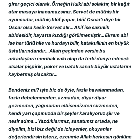
girer geçici olarak. Örneğin Hulki abi solaktır, bir kağıt 
atar masaya inanamazsınız. Servet de müthiş bir 
oyuncudur, müthiş blöf yapar, blöf Oscar’ı diye bir 
Oscar olsa kesin Servet alır... Akif ise sakinlik 
abidesidir, hayatta kızdığı görülmemiştir... Ekrem abi 
ise her türlü hile ve hurdayı bilir, katakullinin en büyük 
üstatlarındandır... Allah geçinden versin bu 
arkadaşlara emrihak vaki olup da terki dünya edecek 
olsalar pişpirik, poker ve batak sanatı büyük ustalarını 
kaybetmiş olacaktır...
Bendeniz mi? işte biz de öyle, fazla havalanmadan, 
fazla debelenmeden, azmadan, diyar diyar 
gezmeden, yağmurları elbisemizden süzmeden, 
kendi yarı çapımızda bir şeyler karalıyoruz şiir ve 
nesir adına... Yazdıklarımız, sanatımız ortada, ne 
diyelim, bizi biz değil de izleyenler, okuyanlar 
değerlendirsin isteriz, ezcümle Allah herkesin gönlüne 