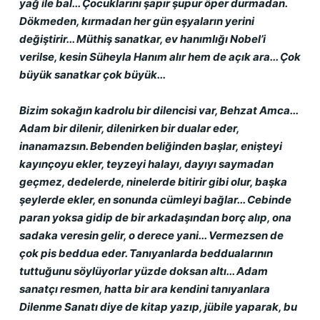
yağ ile bal... Çocuklarını şapır şupur öper durmadan. 
Dökmeden, kırmadan her gün eşyaların yerini 
değiştirir... Müthiş sanatkar, ev hanımlığı Nobel’i 
verilse, kesin Süheyla Hanım alır hem de açık ara... Çok 
büyük sanatkar çok büyük...
Bizim sokağın kadrolu bir dilencisi var, Behzat Amca... 
Adam bir dilenir, dilenirken bir dualar eder, 
inanamazsın. Bebenden beliğinden başlar, enişteyi 
kayınçoyu ekler, teyzeyi halayı, dayıyı saymadan 
geçmez, dedelerde, ninelerde bitirir gibi olur, başka 
şeylerde ekler, en sonunda cümleyi bağlar... Cebinde 
paran yoksa gidip de bir arkadaşından borç alıp, ona 
sadaka veresin gelir, o derece yani... Vermezsen de 
çok pis beddua eder. Tanıyanlarda beddualarının 
tuttuğunu söylüyorlar yüzde doksan altı... Adam 
sanatçı resmen, hatta bir ara kendini tanıyanlara 
Dilenme Sanatı diye de kitap yazıp, jübile yaparak, bu 