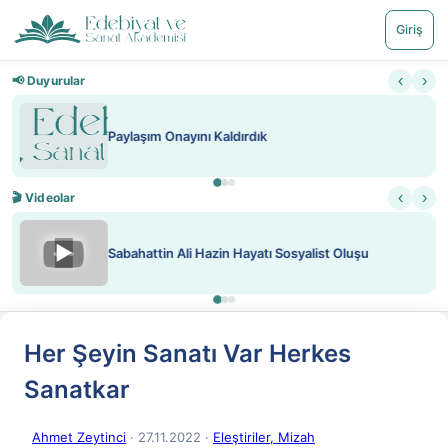
Giriş
‹
›
📢 Duyurular
Nadir içeriklere kısıtlama ve kredi sistemi getirildi
‹
›
🎬 Videolar
▶
ATEŞ YAKMAK KONU ÖZET J. LONDON
Her Şeyin Sanatı Var Herkes
Sanatkar
Ahmet Zeytinci
· 27.11.2022
·
Eleştiriler, Mizah