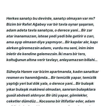
Herkes sanatçı bu devirde, sanatçı olmayan var mı? 
Bizim bir Rafet Ağabey var bir tavla oynar şaşarsın, 
adam adeta tavla sanatçısı, o derece yani... Bir zar 
atar inanamazsın, istese yedi yedi bile getirir o zarı, 
ama ayıp olmasın diye yapmıyor... Bir kapılar alır, kapı 
alırken göremezsin adamı, vurdu mu seni, inim inim 
inletir de kendine gelemezsin. İki mars bir ters, 
koltuğunun altına verir tavlayı, anlayamazsın billahi...
Süheyla Hanım var bizim apartmanda, kadın sanatkar 
resmen ev hanımlığında... Bir temizlik yapar, temizlik 
yaptığı yeri bal dök yala, o derece yani... Bir bulaşık 
yıkar bulaşık makinesi olmadan, sanırsın bulaşıklara 
gusül abdesti aldırıyor. Bir ütü yapar, gömlekler, 
ceketler dümdüz... Kocasına bir iltifatlar eder, adam 