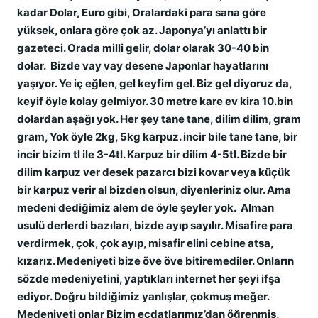
kadar Dolar, Euro gibi, Oralardaki para sana göre
yüksek, onlara göre çok az. Japonya’yı anlattı bir
gazeteci. Orada milli gelir, dolar olarak 30-40 bin
dolar. Bizde vay vay desene Japonlar hayatlarını
yaşıyor. Ye iç eğlen, gel keyfim gel. Biz gel diyoruz da,
keyif öyle kolay gelmiyor. 30 metre kare ev kira 10.bin
dolardan aşağı yok. Her şey tane tane, dilim dilim, gram
gram, Yok öyle 2kg, 5kg karpuz. incir bile tane tane, bir
incir bizim tl ile 3-4tl. Karpuz bir dilim 4-5tl. Bizde bir
dilim karpuz ver desek pazarcı bizi kovar veya küçük
bir karpuz verir al bizden olsun, diyenleriniz olur. Ama
medeni dediğimiz alem de öyle şeyler yok. Alman
usulü derlerdi bazıları, bizde ayıp sayılır. Misafire para
verdirmek, çok, çok ayıp, misafir elini cebine atsa,
kızarız. Medeniyeti bize öve öve bitiremediler. Onların
sözde medeniyetini, yaptıkları internet her şeyi ifşa
ediyor. Doğru bildiğimiz yanlışlar, çokmuş meğer.
Medeniyeti onlar Bizim ecdatlarımız’dan öğrenmiş,