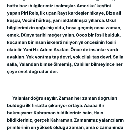
hatta bazı bilgilerimizi çalmışlar. Amerika’ keşfini
yapan Piri Reis, ilk uçan Rayt kardeşler hikaye, Bize ali
kuşçu, Vecihi hürkuş, yani aldatılmışız yıllarca. Okul
bilgilerimizin çoğu hiç oldu, boşa geçmiş onca zaman,
emek. Dünya tarihi meğer yalan. Oooo bir fosil bulduk,
kocaman bir insan iskeleti milyon yıl öncesinin fosili
olabilir. Yani Hz Adem As.dan, Önce de insanlar vardı
ayakları. Yok yontma taş devri, yok cilalı taş devri. Salla
salla, Yalandan kimse ölmemiş, Cahiller bilmeyince her
şeye evet doğrudur der.
Yalanlar doğru sayılır. Zaman her zaman doğruları
bulduğu ilk fırsatta çıkarıyor ortaya. Aaaaa Bir
bakmışsınız Kahraman bildikleriniz hain, Hain
bildikleriniz, gerçek Kahraman. Zamanımız yalancıların
primlerinin en yüksek olduğu zaman, ama o zamanında