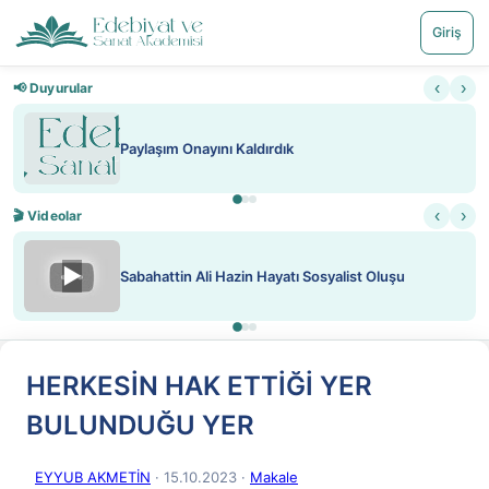
Giriş
‹
›
📢 Duyurular
ını Kaldırdık
Nadir içeriklere kı
‹
›
🎬 Videolar
▶
i Hazin Hayatı Sosyalist Oluşu
ATEŞ YAKMAK K
HERKESİN HAK ETTİĞİ YER
BULUNDUĞU YER
EYYUB AKMETİN
· 15.10.2023
·
Makale