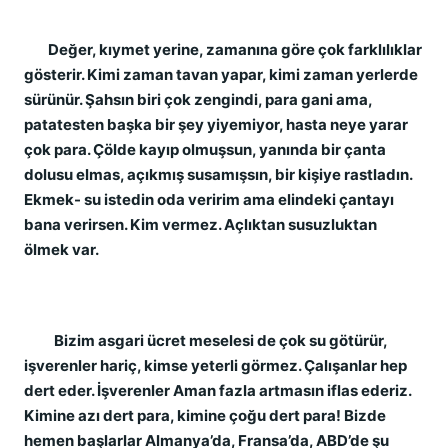
Değer, kıymet yerine, zamanına göre çok farklılıklar
gösterir. Kimi zaman tavan yapar, kimi zaman yerlerde
sürünür. Şahsın biri çok zengindi, para gani ama,
patatesten başka bir şey yiyemiyor, hasta neye yarar
çok para. Çölde kayıp olmuşsun, yanında bir çanta
dolusu elmas, açıkmış susamışsın, bir kişiye rastladın.
Ekmek- su istedin oda veririm ama elindeki çantayı
bana verirsen. Kim vermez. Açlıktan susuzluktan
ölmek var.
Bizim asgari ücret meselesi de çok su götürür,
işverenler hariç, kimse yeterli görmez. Çalışanlar hep
dert eder. İşverenler Aman fazla artmasın iflas ederiz.
Kimine azı dert para, kimine çoğu dert para! Bizde
hemen başlarlar Almanya’da, Fransa’da, ABD’de şu