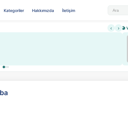
Kategoriler
Hakkımızda
İletişim
‹
›
🎬 
Sabahattin Ali Hazin Hayatı
▶
 sistemi getirildi
Sosyalist Oluşu
aba