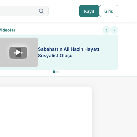
Kayıt
Giriş
‹
›
Videolar
ATEŞ YAKMAK KONU ÖZET J.
▶
ESA 'da Sen de Paylaş
LONDON