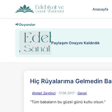
Anasayfa
📢 Duyurular
Nadir içeriklere kısıtlama ve kredi
Hiç Rüyalarıma Gelmedin B
Ahmet Zeytinci
· 17.06.2017
·
Genel
''Tüm babaların bu güzel günü kutlu olsun.''