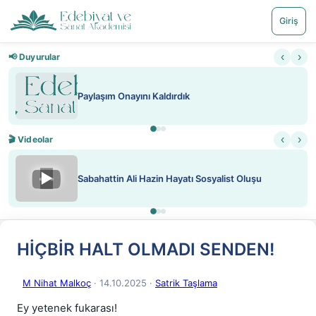
Giriş
‹
›
📢 Duyurular
Paylaşım Onayını Kaldırdık
‹
›
🎬 Videolar
▶
Sabahattin Ali Hazin Hayatı Sosyalist Oluşu
HİÇBİR HALT OLMADI SENDEN!
M Nihat Malkoç
· 14.10.2025
·
Satrik Taşlama
Ey yetenek fukarası!