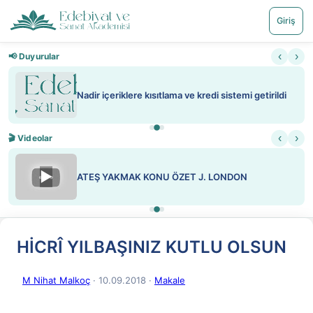
Giriş
‹
›
📢 Duyurular
Nadir içeriklere kısıtlama ve kredi sistemi getirildi
‹
›
🎬 Videolar
▶
ATEŞ YAKMAK KONU ÖZET J. LONDON
HİCRÎ YILBAŞINIZ KUTLU OLSUN
M Nihat Malkoç
· 10.09.2018
·
Makale