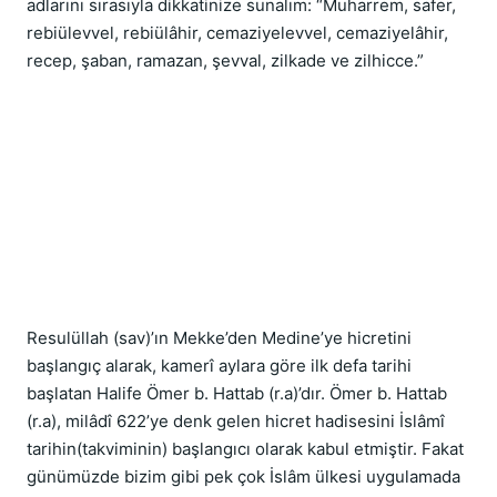
adlarını sırasıyla dikkatinize sunalım: “Muharrem, safer, 
rebiülevvel, rebiülâhir, cemaziyelevvel, cemaziyelâhir, 
recep, şaban, ramazan, şevval, zilkade ve zilhicce.”
Resulüllah (sav)’ın Mekke’den Medine’ye hicretini 
başlangıç alarak, kamerî aylara göre ilk defa tarihi 
başlatan Halife Ömer b. Hattab (r.a)’dır. Ömer b. Hattab 
(r.a), milâdî 622’ye denk gelen hicret hadisesini İslâmî 
tarihin(takviminin) başlangıcı olarak kabul etmiştir. Fakat 
günümüzde bizim gibi pek çok İslâm ülkesi uygulamada 