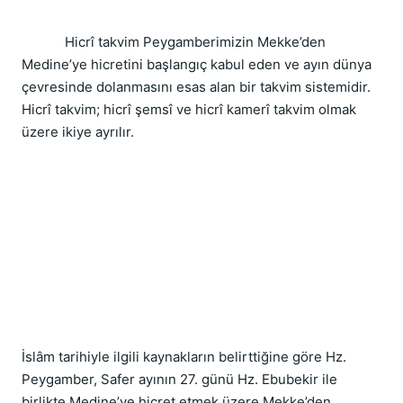
            Hicrî takvim Peygamberimizin Mekke’den 
Medine’ye hicretini başlangıç kabul eden ve ayın dünya 
çevresinde dolanmasını esas alan bir takvim sistemidir. 
Hicrî takvim; hicrî şemsî ve hicrî kamerî takvim olmak 
üzere ikiye ayrılır.
İslâm tarihiyle ilgili kaynakların belirttiğine göre Hz. 
Peygamber, Safer ayının 27. günü Hz. Ebubekir ile 
birlikte Medine’ye hicret etmek üzere Mekke’den 