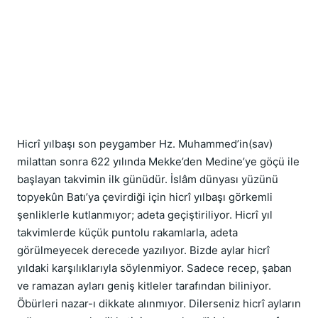
Hicrî yılbaşı son peygamber Hz. Muhammed’in(sav) 
milattan sonra 622 yılında Mekke’den Medine’ye göçü ile 
başlayan takvimin ilk günüdür. İslâm dünyası yüzünü 
topyekûn Batı’ya çevirdiği için hicrî yılbaşı görkemli 
şenliklerle kutlanmıyor; adeta geçiştiriliyor. Hicrî yıl 
takvimlerde küçük puntolu rakamlarla, adeta 
görülmeyecek derecede yazılıyor. Bizde aylar hicrî 
yıldaki karşılıklarıyla söylenmiyor. Sadece recep, şaban 
ve ramazan ayları geniş kitleler tarafından biliniyor. 
Öbürleri nazar-ı dikkate alınmıyor. Dilerseniz hicrî ayların 