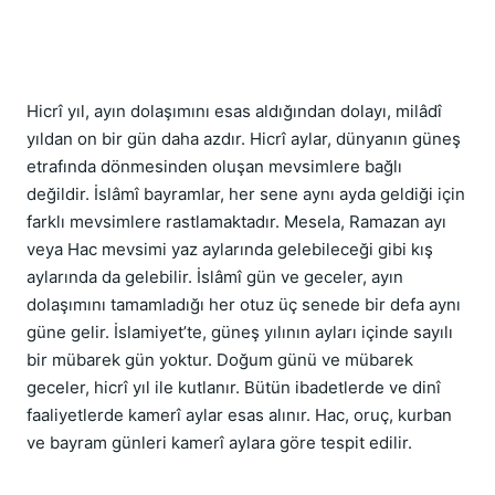
Hicrî yıl, ayın dolaşımını esas aldığından dolayı, milâdî 
yıldan on bir gün daha azdır. Hicrî aylar, dünyanın güneş 
etrafında dönmesinden oluşan mevsimlere bağlı 
değildir. İslâmî bayramlar, her sene aynı ayda geldiği için 
farklı mevsimlere rastlamaktadır. Mesela, Ramazan ayı 
veya Hac mevsimi yaz aylarında gelebileceği gibi kış 
aylarında da gelebilir. İslâmî gün ve geceler, ayın 
dolaşımını tamamladığı her otuz üç senede bir defa aynı 
güne gelir. İslamiyet’te, güneş yılının ayları içinde sayılı 
bir mübarek gün yoktur. Doğum günü ve mübarek 
geceler, hicrî yıl ile kutlanır. Bütün ibadetlerde ve dinî 
faaliyetlerde kamerî aylar esas alınır. Hac, oruç, kurban 
ve bayram günleri kamerî aylara göre tespit edilir.