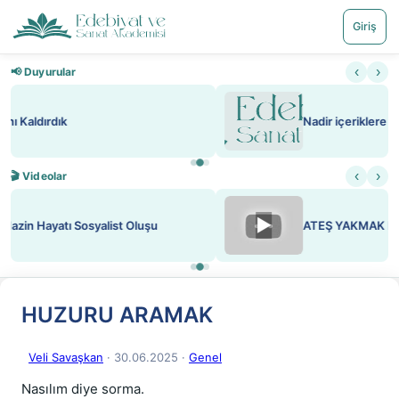
Giriş
‹
›
📢 Duyurular
Nadir içeriklere kısıtlama ve kredi sistemi getirildi
‹
›
🎬 Videolar
▶
ATEŞ YAKMAK KONU ÖZET J. LONDON
HUZURU ARAMAK
Veli Savaşkan
· 30.06.2025
·
Genel
Nasılım diye sorma.