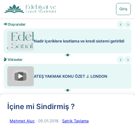
Giriş
‹
›
📢 Duyurular
Nadir içeriklere kısıtlama ve kredi sistemi getirildi
‹
›
🎬 Videolar
▶
ATEŞ YAKMAK KONU ÖZET J. LONDON
İçine mi Sindirmiş ?
Mehmet Aluç
· 05.01.2018
·
Satrik Taşlama