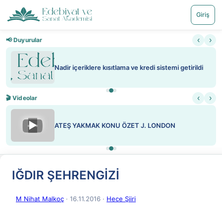
Giriş
‹
›
📢 Duyurular
Nadir içeriklere kısıtlama ve kredi sistemi getirildi
‹
›
🎬 Videolar
▶
ATEŞ YAKMAK KONU ÖZET J. LONDON
IĞDIR ŞEHRENGİZİ
M Nihat Malkoç
· 16.11.2016
·
Hece Şiiri