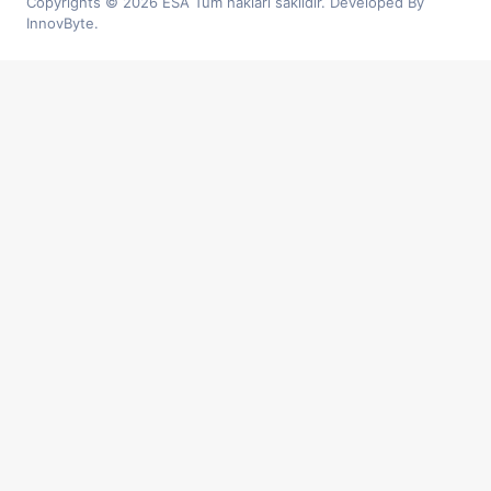
Copyrights © 2026 ESA Tüm hakları saklıdır. Developed By
InnovByte.