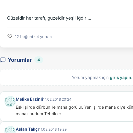
Güzeldir her tarafı, güzeldir yeşil Iğdır!...
♡
12 beğeni · 4 yorum
Yorumlar
4
Yorum yapmak için
giriş yapın
.
Melike Erzinli
11.02.2018 20:24
Eski şiirde dürbün ile mana görülür. Yeni şiirde mana diye kül
manalı budum Tebrikler
Aslan Takçı
11.02.2018 19:29