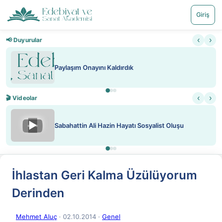
Giriş
‹
›
📢 Duyurular
Nadir içeriklere kısıtlama ve kred
‹
›
🎬 Videolar
▶
Sosyalist Oluşu
ATEŞ YAKMAK KONU ÖZET J. 
İhlastan Geri Kalma Üzülüyorum
Derinden
Mehmet Aluç
· 02.10.2014
·
Genel