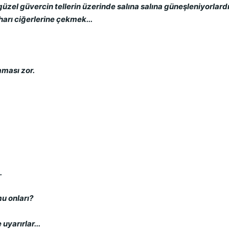
 güzel güvercin tellerin üzerinde salına salına güneşleniyorlardı
arı ciğerlerine çekmek...
aması zor.
.
mu onları?
yarırlar...