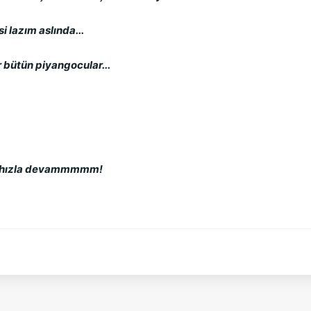
i lazım aslında...
r bütün piyangocular...
on hızla devammmmm!