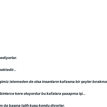
ediyorlar.
ektedir...
şimiz istemeden de olsa insanların kafasına bir şeyler bırakmak
inlerce kere oluyordur bu kafalara şaaapma işi...
ı da başına talih kuşu kondu diyorlar.