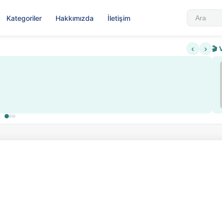
Kategoriler
Hakkımızda
İletişim
‹
›
🎬 
Sabahatt
▶
Nadir içeriklere kısıtlama ve kredi 
Sosyalis