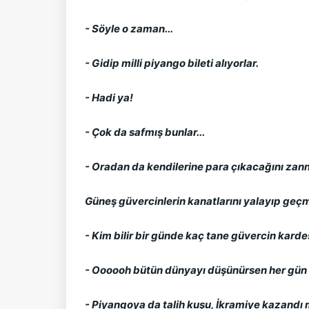
- Söyle o zaman...
- Gidip milli piyango bileti alıyorlar.
- Hadi ya!
- Çok da safmış bunlar...
- Oradan da kendilerine para çıkacağını zann
Güneş güvercinlerin kanatlarını yalayıp geçm
- Kim bilir bir günde kaç tane güvercin karde
- Oooooh bütün dünyayı düşünürsen her gün b
- Piyangoya da talih kuşu, İkramiye kazandı m