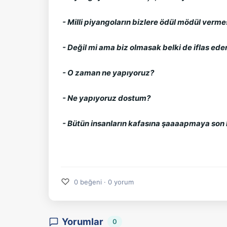
- Milli piyangoların bizlere ödül mödül vermes
- Değil mi ama biz olmasak belki de iflas ede
- O zaman ne yapıyoruz?
- Ne yapıyoruz dostum?
- Bütün insanların kafasına şaaaapmaya s
♡
0 beğeni · 0 yorum
Yorumlar
0