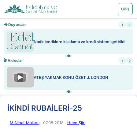
Giriş
‹
›
📢 Duyurular
Nadir içeriklere kısıtlama ve kredi sistemi getirildi
‹
›
🎬 Videolar
▶
ATEŞ YAKMAK KONU ÖZET J. LONDON
İKİNDİ RUBAİLERİ-25
M Nihat Malkoç
· 07.08.2018
·
Hece Şiiri