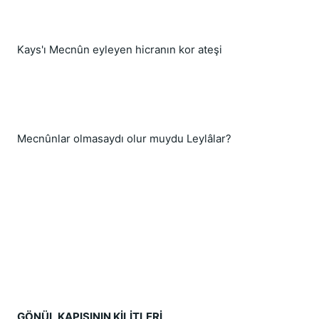
Kays'ı Mecnûn eyleyen hicranın kor ateşi
Mecnûnlar olmasaydı olur muydu Leylâlar?
GÖNÜL KAPISININ KİLİTLERİ