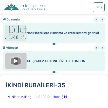
Giriş
‹
›
📢 Duyurular
Nadir içeriklere kısıtlama ve kredi sistemi getirildi
‹
›
🎬 Videolar
▶
ATEŞ YAKMAK KONU ÖZET J. LONDON
İKİNDİ RUBAİLERİ-35
M Nihat Malkoç
· 14.01.2019
·
Hece Şiiri