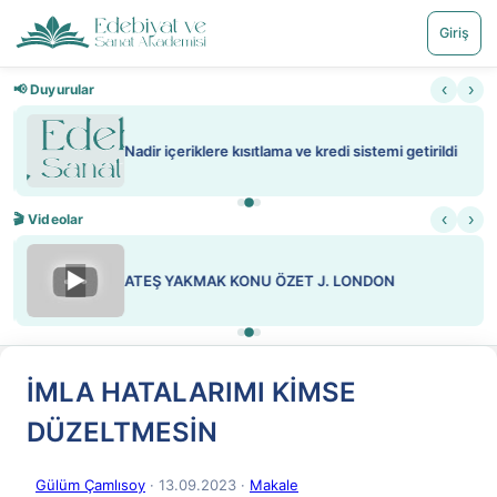
Giriş
‹
›
📢 Duyurular
Nadir içeriklere kısıtlama ve kredi sistemi getirildi
‹
›
🎬 Videolar
▶
ATEŞ YAKMAK KONU ÖZET J. LONDON
İMLA HATALARIMI KİMSE
DÜZELTMESİN
Gülüm Çamlısoy
· 13.09.2023
·
Makale