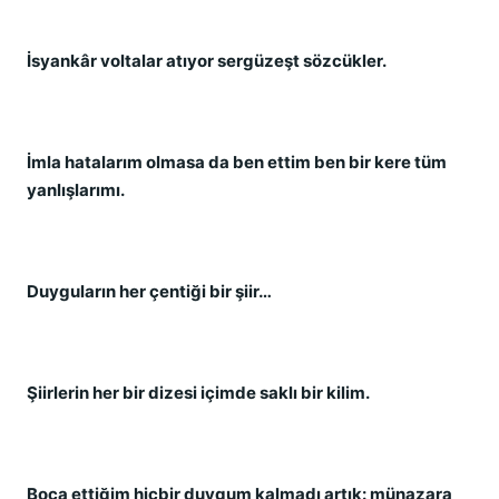
İsyankâr voltalar atıyor sergüzeşt sözcükler.
İmla hatalarım olmasa da ben ettim ben bir kere tüm
yanlışlarımı.
Duyguların her çentiği bir şiir…
Şiirlerin her bir dizesi içimde saklı bir kilim.
Boca ettiğim hiçbir duygum kalmadı artık: münazara