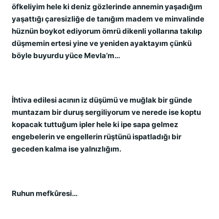
öfkeliyim hele ki deniz gözlerinde annemin yaşadığım
yaşattığı çaresizliğe de tanığım madem ve minvalinde
hüznün boykot ediyorum ömrü dikenli yollarına takılıp
düşmemin ertesi yine ve yeniden ayaktayım çünkü
böyle buyurdu yüce Mevla’m…
İhtiva edilesi acının iz düşümü ve muğlak bir günde
muntazam bir duruş sergiliyorum ve nerede ise koptu
kopacak tuttuğum ipler hele ki ipe sapa gelmez
engebelerin ve engellerin rüştünü ispatladığı bir
geceden kalma ise yalnızlığım.
Ruhun mefkûresi…