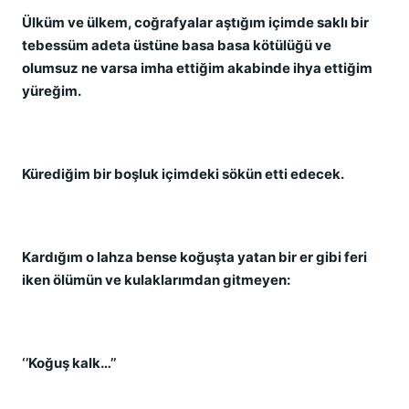
Ülküm ve ülkem, coğrafyalar aştığım içimde saklı bir
tebessüm adeta üstüne basa basa kötülüğü ve
olumsuz ne varsa imha ettiğim akabinde ihya ettiğim
yüreğim.
Kürediğim bir boşluk içimdeki sökün etti edecek.
Kardığım o lahza bense koğuşta yatan bir er gibi feri
iken ölümün ve kulaklarımdan gitmeyen:
‘’Koğuş kalk…’’