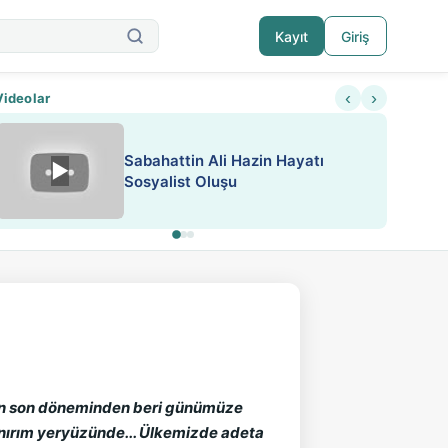
Kayıt
Giriş
‹
›
Videolar
Sabahattin Ali Hazin Hayatı
▶
Nadir içeriklere kısıtlama ve kredi sistemi get
Sosyalist Oluşu
lı’nın son döneminden beri günümüze
anırım yeryüzünde... Ülkemizde adeta