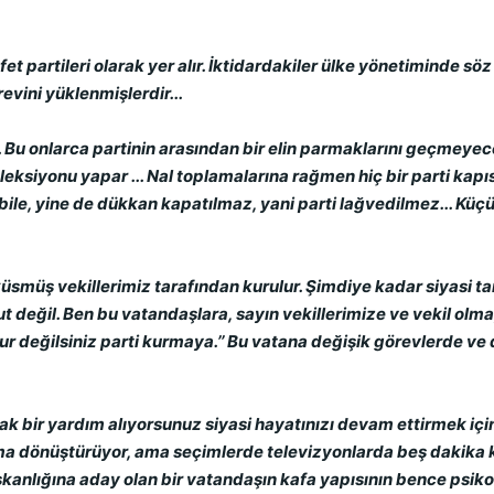
et partileri olarak yer alır. İktidardakiler ülke yönetiminde sö
evini yüklenmişlerdir...
.. Bu onlarca partinin arasından bir elin parmaklarını geçmeyece
koleksiyonu yapar ... Nal toplamalarına rağmen hiç bir parti kapı
ile, yine de dükkan kapatılmaz, yani parti lağvedilmez... Küçü
 küsmüş vekillerimiz tarafından kurulur. Şimdiye kadar siyasi t
ut değil. Ben bu vatandaşlara, sayın vekillerimize ve vekil ol
r değilsiniz parti kurmaya.’’ Bu vatana değişik görevlerde ve
k bir yardım alıyorsunuz siyasi hayatınızı devam ettirmek için.
rıma dönüştürüyor, ama seçimlerde televizyonlarda beş dakik
nlığına aday olan bir vatandaşın kafa yapısının bence psikol