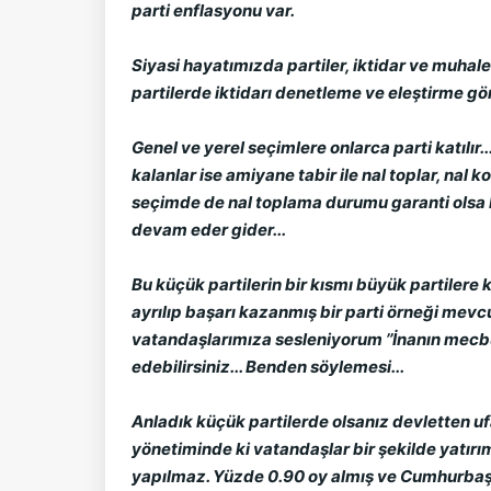
parti enflasyonu var.
Siyasi hayatımızda partiler, iktidar ve muhalef
partilerde iktidarı denetleme ve eleştirme gör
Genel ve yerel seçimlere onlarca parti katılır.
kalanlar ise amiyane tabir ile nal toplar, nal 
seçimde de nal toplama durumu garanti olsa b
devam eder gider...
Bu küçük partilerin bir kısmı büyük partilere
ayrılıp başarı kazanmış bir parti örneği mevc
vatandaşlarımıza sesleniyorum ’’İnanın mecbu
edebilirsiniz... Benden söylemesi...
Anladık küçük partilerde olsanız devletten ufa
yönetiminde ki vatandaşlar bir şekilde yatı
yapılmaz. Yüzde 0.90 oy almış ve Cumhurbaşka