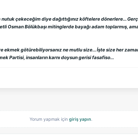
nutuk çekeceğim diye dağıttığınız köftelere dönerlere... Gerç
etli Osman Bölükbaşı mitinglerde bayağı adam toplarmış, ama 
eve ekmek götürebiliyorsanız ne mutlu size... İşte size her zama
 Partisi, insanların karnı doysun gerisi fasafiso...
Yorum yapmak için
giriş yapın
.