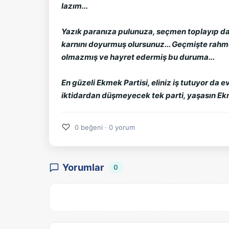
lazım...
Yazık paranıza pulunuza, seçmen toplayıp da 
karnını doyurmuş olursunuz... Geçmişte rahm
olmazmış ve hayret edermiş bu duruma...
En güzeli Ekmek Partisi, eliniz iş tutuyor da 
iktidardan düşmeyecek tek parti, yaşasın Ekmek
♡
0 beğeni · 0 yorum
Yorumlar
0