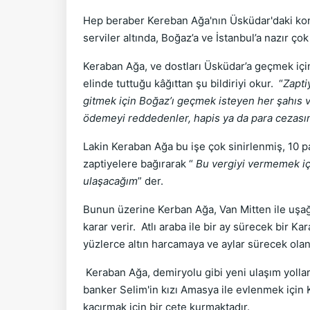
Hep beraber Kereban Ağa'nın Üsküdar'daki kona
serviler altında, Boğaz’a ve İstanbul’a nazır çok
Keraban Ağa, ve dostları Üsküdar’a geçmek içi
elinde tuttuğu kâğıttan şu bildiriyi okur. “
Zapti
gitmek için Boğaz’ı geçmek isteyen her şahıs ve 
ödemeyi reddedenler, hapis ya da para cezasına
Lakin Keraban Ağa bu işe çok sinirlenmiş, 10 p
zaptiyelere bağırarak “
Bu vergiyi vermemek içi
ulaşacağım
” der.
Bunun üzerine Kerban Ağa, Van Mitten ile uşağ
karar verir. Atlı araba ile bir ay sürecek bir
yüzlerce altın harcamaya ve aylar sürecek olan 
Keraban Ağa, demiryolu gibi yeni ulaşım yolla
banker Selim'in kızı Amasya ile evlenmek için 
kaçırmak için bir çete kurmaktadır.