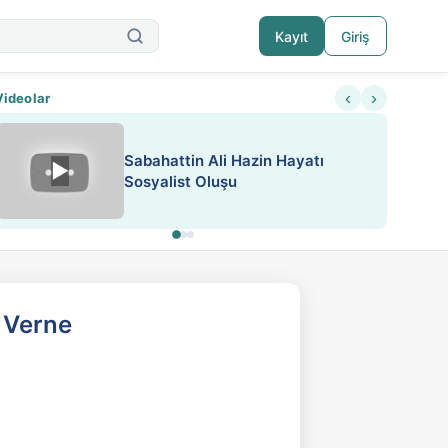
Kayıt
Giriş
‹
›
Videolar
Sabahattin Ali Hazin Hayatı
▶
Nadir içeriklere kısıtlama ve kredi sistemi getirildi
Sosyalist Oluşu
 Verne