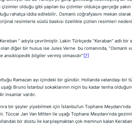
 çizimler olduğu gibi yapılan bu çizimler oldukça gerçeğe yakın 
uğu rahatça iddia edilebilir
.
Osmanlı coğrafyasını mekan olarak
ijinal resimlerle süslü baskısı özellikle çizilen resimleri neden
 Kereban “ adıyla çevrilmiştir. Lakin Türkçede “Keraban” adlı bir
 olan diğer bir husus ise Jules Verne bu romanında, “
Osmanlı va
e ansiklopedik bilgiler vermiş olmasıdır
”
[7]
tuttuğu Ramazan ayı içindeki bir gündür. Hollanda vatandaşı bir tü
le uşağı Bruno İstanbul sokaklarının niçin bu kadar tenha oldu
r insanlar vardır.
sonra bir şeyler yiyebilmek için İstanbul’un Tophane Meydanı’nda
r. Tüccar Jan Van Mitten ile uşağı Tophane Meydanı’nda gezinir
 Hollandalı bir dostu ile karşılaşmaktan çok memnun kalan Kerab