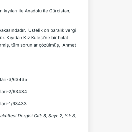
 kıyıları ile Anadolu ile Gürcistan,
akasındadır. Üstelik on paralık vergi
r. Kıyıdan Kız Kulesi'ne bir halat
geçirmiş, tüm sorunlar çözülmüş, Ahmet
flari-3/63435
flari-2/63434
flari-1/63433
ültesi Dergisi Cilt: 8, Sayı: 2, Yıl: 8,