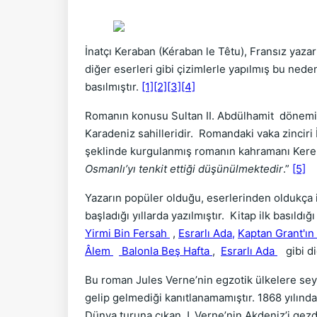
İnatçı Keraban (Kéraban le Têtu), Fransız yaza
diğer eserleri gibi çizimlerle yapılmış bu nede
basılmıştır.
[1]
[2]
[3]
[4]
Romanın konusu Sultan II. Abdülhamit dönemi Os
Karadeniz sahilleridir. Romandaki vaka zinciri 
şeklinde kurgulanmış romanın kahramanı Kereban
Osmanlı’yı tenkit ettiği düşünülmektedir
.”
[5]
Yazarın popüler olduğu, eserlerinden oldukça iy
başladığı yıllarda yazılmıştır. Kitap ilk basıldı
Yirmi Bin Fersah
,
Esrarlı Ada,
Kaptan Grant'ın
Âlem
Balonla Beş Hafta
,
Esrarlı Ada
gibi diğ
Bu roman Jules Verne’nin egzotik ülkelere seya
gelip gelmediği kanıtlanamamıştır. 1868 yılından
Dünya turuna çıkan J. Verne’nin Akdeniz’i gezdi