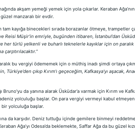
ğında akşam yemeği yemek için yola çıkarlar. Keraban Ağa’nın 
 güzel manzaralı bir evdir.
n tam kayığa binecekleri sırada borazanlar ötmeye, trampetler ç
ye Reisi Müşir’in emriyle, bugünden itibaren, İstanbul’dan Üsküd
her türlü yelkenli ve buharlı teknelerle kayıklar için on paralık 
 çarptırılacaktır.
”
aralık bu vergiyi ödememek için o müthiş inadı şimdi ortaya çıkm
n, Türkiye’den çıkıp Kırım'ı geçeceğim, Kafkasya'yı aşacak, An
ı Bruno'yu da yanına alarak Üsküdar’a varmak için Kırım ve Kaf
 Karadeniz yolculuğu başlar. On para vergiyi vermeyi kabul etmey
bir yolculuğa başlar.
rına da karşıdır. Deniz tuttuğu içinde gemilere binmeyi reddet
Keraban Ağa’yı Odesa’da beklemekte, Saffar Ağa da bu güzel kızı