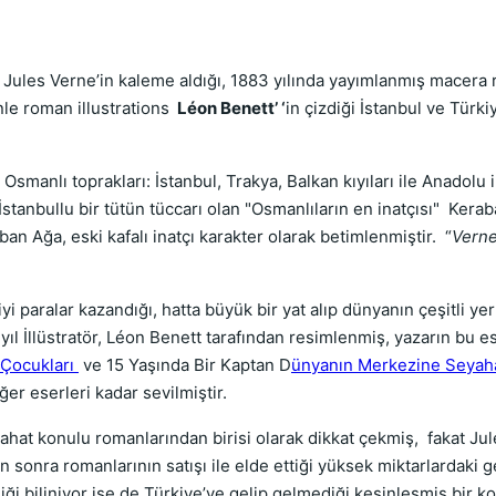
r Jules Verne’in kaleme aldığı, 1883 yılında yayımlanmış macera 
nle roman illustrations
Léon Benett’ ‘
in çizdiği İstanbul ve Türkiye
manlı toprakları: İstanbul, Trakya, Balkan kıyıları ile Anadolu 
İstanbullu bir tütün tüccarı olan "Osmanlıların en inatçısı" Ker
 Ağa, eski kafalı inatçı karakter olarak betimlenmiştir. “
Verne
i paralar kazandığı, hatta büyük bir yat alıp dünyanın çeşitli ye
ğı yıl İllüstratör, Léon Benett tarafından resimlenmiş, yazarın bu 
 Çocukları
ve 15 Yaşında Bir Kaptan D
ünyanın Merkezine Seyah
er eserleri kadar sevilmiştir.
hat konulu romanlarından birisi olarak dikkat çekmiş, fakat Jul
 sonra romanlarının satışı ile elde ettiği yüksek miktarlardaki ge
ği biliniyor ise de Türkiye’ye gelip gelmediği kesinleşmiş bir ko