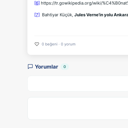
[6]
https://tr.gowikipedia.org/wiki/%C4%B0
[7]
Bahtiyar Küçük,
Jules Verne'in yolu Ankar
♡
0 beğeni · 0 yorum
Yorumlar
0