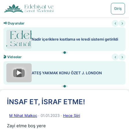
Giriş
‹
›
📢 Duyurular
Nadir içeriklere kısıtlama ve kredi sistemi getirildi
‹
›
🎬 Videolar
▶
ATEŞ YAKMAK KONU ÖZET J. LONDON
İNSAF ET, İSRAF ETME!
M Nihat Malkoç
· 01.01.2023
·
Hece Şiiri
Zayi etme boş yere