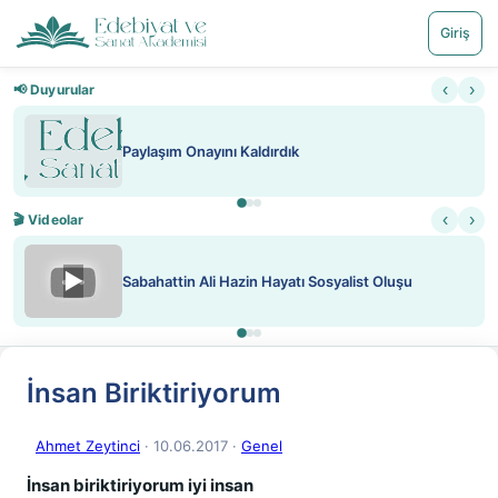
Giriş
‹
›
📢 Duyurular
aşım Onayını Kaldırdık
Nadir içe
‹
›
🎬 Videolar
▶
hattin Ali Hazin Hayatı Sosyalist Oluşu
ATEŞ Y
İnsan Biriktiriyorum
Ahmet Zeytinci
· 10.06.2017
·
Genel
İnsan biriktiriyorum iyi insan 