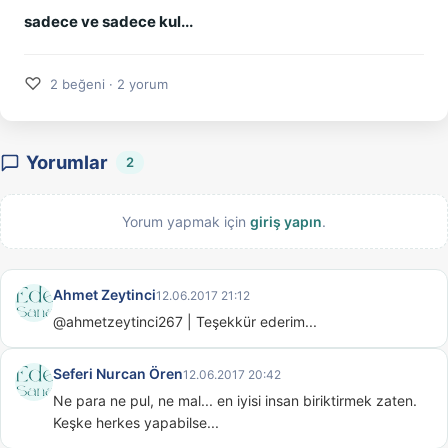
sadece ve sadece kul...
♡
2 beğeni · 2 yorum
Yorumlar
2
Yorum yapmak için
giriş yapın
.
Ahmet Zeytinci
12.06.2017 21:12
@ahmetzeytinci267 | Teşekkür ederim...
Seferi Nurcan Ören
12.06.2017 20:42
Ne para ne pul, ne mal... en iyisi insan biriktirmek zaten. 
Keşke herkes yapabilse...