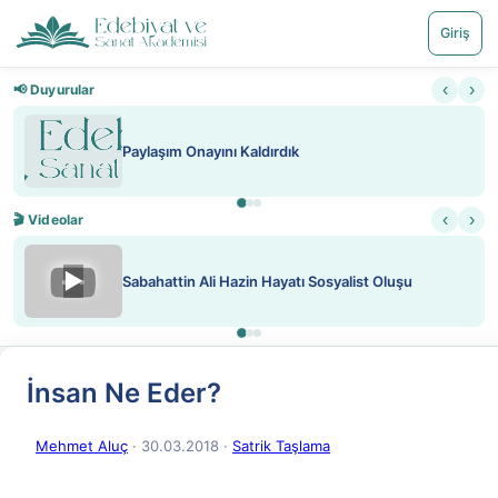
Giriş
‹
›
📢 Duyurular
Nadir içeriklere kısıtlama ve kredi sistemi getirildi
‹
›
🎬 Videolar
▶
ATEŞ YAKMAK KONU ÖZET J. LONDON
İnsan Ne Eder?
Mehmet Aluç
· 30.03.2018
·
Satrik Taşlama