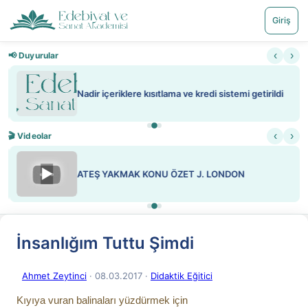
Giriş
‹
›
📢 Duyurular
Nadir içeriklere kısıtlama ve kredi sistemi getirildi
‹
›
🎬 Videolar
▶
ATEŞ YAKMAK KONU ÖZET J. LONDON
İnsanlığım Tuttu Şimdi
Ahmet Zeytinci
· 08.03.2017
·
Didaktik Eğitici
Kıyıya vuran balinaları yüzdürmek için