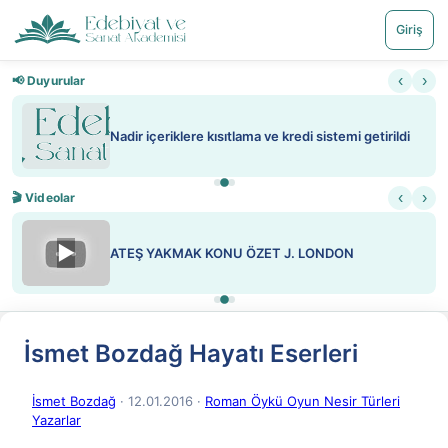
Giriş
‹
›
📢 Duyurular
Nadir içeriklere kısıtlama ve kredi sistemi getirildi
‹
›
🎬 Videolar
▶
ATEŞ YAKMAK KONU ÖZET J. LONDON
İsmet Bozdağ Hayatı Eserleri
İsmet Bozdağ
· 12.01.2016
·
Roman Öykü Oyun Nesir Türleri
Yazarlar