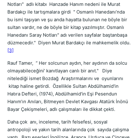
Notları" adlı kitabı Hanzade Hanım nedeni ile Murat
Bardakçı ile tartışmalara girdi " Osmanlı Hanedanı’nda
bu ismi taşıyan ve şu anda hayatta bulunan ne böyle bir
sultan vardır, ne de böyle bir kitap yazılmıştır. Osmanlı
Hanedanı Saray Notları" adı verilen sayfalar baştanbaşa
düzmecedir." Diyen Murat Bardakçı ile mahkemelik oldu.
[3]
Rauf Tamer, “ Her solcunun aydın, her aydının da solcu
olmayabileceğini' kanıtlayan canlı bir anıt." Diye
nitelediği ismet Bozdağ Araştırmalarını ve oyunlarını
kitap haline getirdi. Özellikle Sultan Abdülhamid'in
Hatıra Defteri, (1974), Abdülhamid'in Eşi Pesendun
Hanım'ın Anıları, Bitmeyen Devlet Kavgası Atatürk İnönü
Bayar Çekişmeleri, adlı çalışmaları ile dikkat çekti.
Daha çok anı, inceleme, tarih felsefesi, sosyal
antropoloji ve yakın tarih alanlarında çok sayıda çalışma
yaptı. Bazı eserleri İngilizce, Arapça, Urduca ve Çinceye