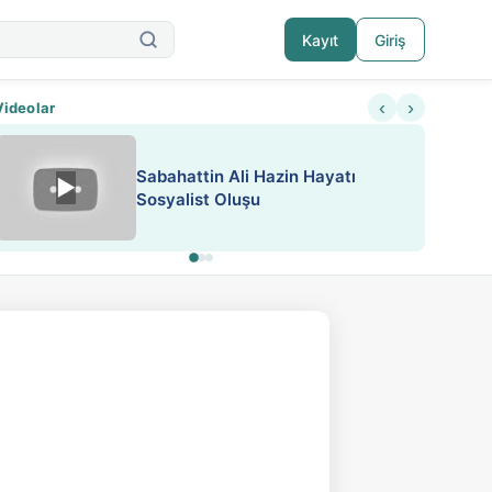
Kayıt
Giriş
‹
›
Videolar
Sabahattin Ali Hazin Hayatı
▶
Nadir içeriklere kısıtlama ve kredi sistemi get
Sosyalist Oluşu