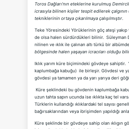
Toros Dağları'nın eteklerine kurulmuş Demircil
icrasıyla bilinen kişiler tespit edilerek çalgının
tekniklerinin ortaya çıkarılmaya çalışılmıştır
.
Teke Yöresindeki Yörüklerinin göç ateşi yakıp to
de olsa halen sürdürdükleri bilinir. Süleyman
nilinen ve ıklık ile çalınan altı türkü bir albümd
bölgesinde halen yaşayan icracıları olduğu bil
Iklık yarım küre biçimindeki gövdeye sahiptir. “
kaplumbağa kabuğu) ile birleşir. Gövdesi ve yap
gövdesi ya tamamen ya da yarı yarıya deri göğü
Küre şeklindeki bu gövdenin kaplumbağa kabuğu, 
uzun tahta sapın ucunda ise ıklıkta kaç tel varsa o
Türklerin kullandığı ıklıklardaki tel sayısı gene
bağırsaklarından veya ibrişimden yapıldığı anlaş
Küre şeklinde bir gövdeye sahip olan ıklıgın g