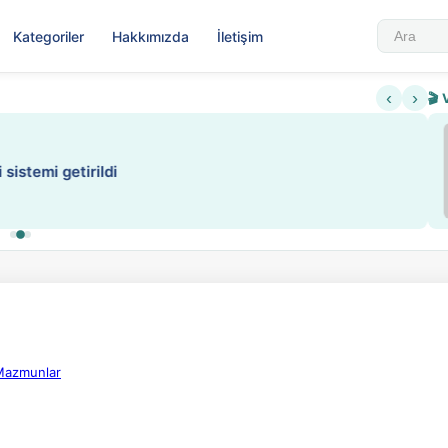
Kategoriler
Hakkımızda
İletişim
‹
›
🎬 
Sabahattin Ali Hazin Hayatı
▶
 sistemi getirildi
Sosyalist Oluşu
 Mazmunlar