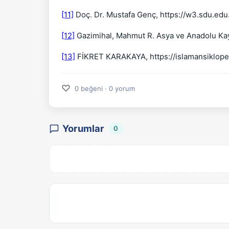
[11]
Doç. Dr. Mustafa Genç, https://w3.sdu.edu
[12]
Gazimihal, Mahmut R. Asya ve Anadolu Kaynak
[13]
FİKRET KARAKAYA, https://islamansikloped
♡
0 beğeni · 0 yorum
Yorumlar
0