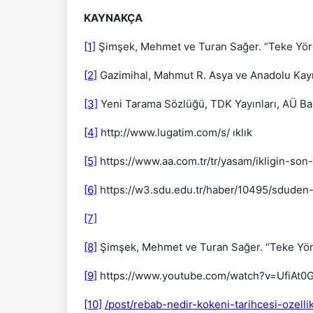
KAYNAKÇA
[1]
Şimşek, Mehmet ve Turan Sağer. “Teke Yöresi 
[2]
Gazimihal, Mahmut R. Asya ve Anadolu Kaynakla
[3]
Yeni Tarama Sözlüğü, TDK Yayınları, AÜ Bas
[4]
http://www.lugatim.com/s/ ıklık
[5]
https://www.aa.com.tr/tr/yasam/ikligin-son
[6]
https://w3.sdu.edu.tr/haber/10495/sduden-
[7]
[8]
Şimşek, Mehmet ve Turan Sağer. “Teke Yöresi
[9]
https://www.youtube.com/watch?v=UfiAt
[10]
/post/rebab-nedir-kokeni-tarihcesi-ozelli