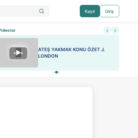
Kayıt
Giriş
‹
›
Videolar
ATEŞ YAKMAK KONU ÖZET J.
▶
ESA 'da Sen de Paylaş
LONDON