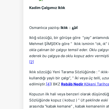
Kadim Çalgımız Iklık
Osmanlıca yazılışı
Iklık : اقلغ
Iklığ sözcüğü, bir görüşe göre “yay” anlamınd
Mehmet ŞİMŞEK’e göre “ Iklık isminin ‘‘ok, ık’’ 
okla çalınan bir çalgıyı temsil eder. Oklu çalgı
ederek bu çalgıya da oklu kopuz adını vermiştir
[2]
Iklık sözcüğü Yeni Tarama Sözlüğünde : “ ıklık- 
kullandığı yaylı bir çalgı”, “
İki veya üç telli, u
edilmiştir.
[4]
( BKZ
Rebâb Nedir
Kökeni Tarihçes
Kopuzun ilk hali veya benzeri olarak düşündüğü
Sözlüğünde kopuz ( kobuz ) “
Ut şeklinde eski 
arasında "kabak kemane” , kabak kemanenin atası