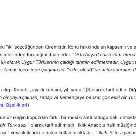
aki “ık” sözcüğünden türemiştir. Konu hakkında en kapsamlı ve 
isimlerinden türediğini ifade eder. “
Orta Asya’da bazı zümrelerce 
yı ilk olarak Uygur Türklerinin çaldığı tahmin edilmektedir. Uygur
. Zaman içerisinde çalgının adı ‘‘oklu, okluğ’’ ve daha sonraları 
ıklıg : Rebab, , ayaklı kemani, yıl, sene “
[3]
olarak tarif edilir. D
zun bir yayla çalınan, rebap ve kemençeye benzer çok eski bir Tür
i Özellikleri
)
müz ıklığın kopuzdan farklı bir musiki aleti olduğu belli olmak
bir Türk sazı
“ olarak tarif edilmiştir. Iklık Anadolu halk müziği
 ” veya ıklık adı ile halen kullanılmaktadır. “ I
klık ile icra yap