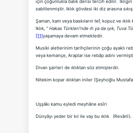
için çoğunlukla balık derisi tercih edilir. Ikl
sabitlenmiştir. Iklık gövdesi iki diz arasına sıkış
Şaman, kam veya baskıların tef, kopuz ve ıklık 
Iklık, “
Hakas Türkleri'nde ıh ya da ıyık, Tuva Tü
[11]
yaşamaya devam etmektedir.
Musiki aletlerinim tarihçilerinin çoğu ayaklı r
veya kemançe, Araplar ise rebâp adını vermişti
Divan şairleri de ıklıktan söz etmişlerdir.
Nitekim kopar ıklıktan iniler (Şeyhoğlu Mustafa
Uşşâkı kamu eyledi meyhâne esîri
Dünyâyı yeder bir kıl ile vay bu ıklık (Revânî).