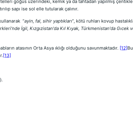
ıgın telleri göğüs üzerindeki, kemik ya da tahtadan yapılmış çenti
tırılıp sapı ise sol elle tutularak çalınır.
kullanarak “
ayin, fal, sihir yaptıkları
”, kötü ruhları kovup hastalıkla
rkleri'nde İgil, Kızgızistan'da Kıl Kıyak, Türkmenistan'da Gıcek 
ebabların atasının Orta Asya ıklığı olduğunu savunmaktadır.
[12]
Bu
r.
[13]
).