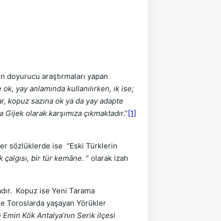
en doyurucu araştırmaları yapan
ok, yay anlamında kullanılırken, ık ise;
lar, kopuz sazına ok ya da yay adapte
da Gijek olarak karşımıza çıkmaktadı
r.”
[1]
iğer sözlüklerde ise “Eski Türklerin
k çalgısı, bir tür kemâne
. “ olarak izah
tadır. Kopuz ise Yeni Tarama
nde Toroslarda yaşayan Yörükler
an Emin Kök Antalya’nın Serik ilçesi