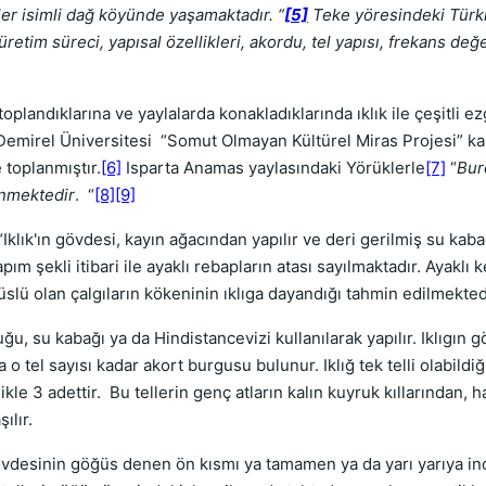
er isimli dağ köyünde yaşamaktadır. “
[5]
Teke yöresindeki Türk
 üretim süreci, yapısal özellikleri, akordu, tel yapısı, frekans değe
plandıklarına ve yaylalarda konakladıklarında ıklık ile çeşitli e
 Demirel Üniversitesi “Somut Olmayan Kültürel Miras Projesi” k
e toplanmıştır.
[6]
Isparta Anamas yaylasındaki Yörüklerle
[7]
“
Bur
inmektedir
. “
[8]
[9]
Iklık'ın gövdesi, kayın ağacından yapılır ve deri gerilmiş su kaba
ım şekli itibari ile ayaklı rebapların atası sayılmaktadır. Ayakl
slü olan çalgıların kökeninin ıklıga dayandığı tahmin edilmekted
su kabağı ya da Hindistancevizi kullanılarak yapılır. Iklıgın gö
 tel sayısı kadar akort burgusu bulunur. Iklığ tek telli olabildiği g
llikle 3 adettir. Bu tellerin genç atların kalın kuyruk kıllarından
ılır.
övdesinin göğüs denen ön kısmı ya tamamen ya da yarı yarıya ince