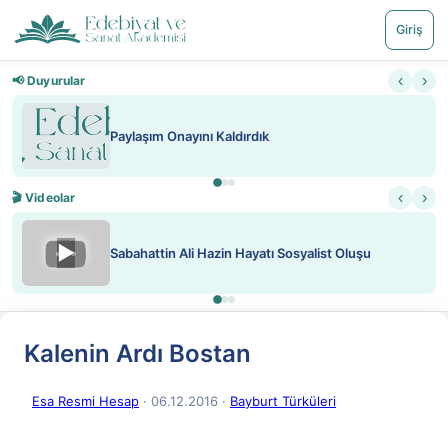
Giriş
‹
›
📢 Duyurular
Paylaşım Onayını Kaldırdık
‹
›
🎬 Videolar
▶
Sabahattin Ali Hazin Hayatı Sosyalist Oluşu
Kalenin Ardı Bostan
Esa Resmi Hesap
· 06.12.2016
·
Bayburt Türküleri