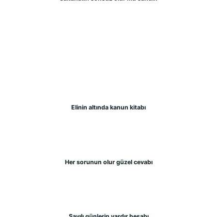
Elinin altında kanun kitabı
Her sorunun olur güzel cevabı
Sayılı günlerin vardır hesabı