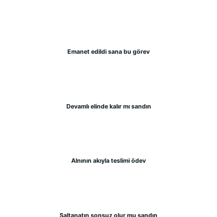
Emanet edildi sana bu görev
Devamlı elinde kalır mı sandın
Alnının akıyla teslimi ödev
Saltanatın sonsuz olur mu sandın