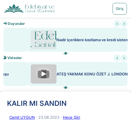
Giriş
‹
›
📢 Duyurular
Nadir içeriklere kısıtlama ve kredi sistemi getirildi
‹
›
🎬 Videolar
▶
ATEŞ YAKMAK KONU ÖZET J. LONDON
KALIR MI SANDIN
Cemil UYGUN
· 23.08.2023
·
Hece Şiiri