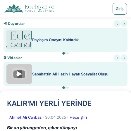
Giriş
‹
›
📢 Duyurular
Paylaşım Onayını Kaldırdık
‹
›
🎬 Videolar
▶
Sabahattin Ali Hazin Hayatı Sosyalist Oluşu
KALIR'MI YERLİ YERİNDE
Ahmet Ali Canbaz
· 30.04.2025
·
Hece Şiiri
Bir an yörüngeden, çıkar dünyayı