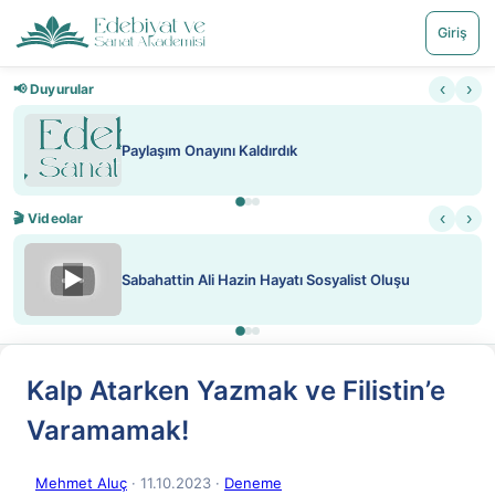
Giriş
‹
›
📢 Duyurular
Nadir içeriklere kısıtlama ve kredi sistemi getirildi
‹
›
🎬 Videolar
▶
ATEŞ YAKMAK KONU ÖZET J. LONDON
Kalp Atarken Yazmak ve Filistin’e
Varamamak!
Mehmet Aluç
· 11.10.2023
·
Deneme