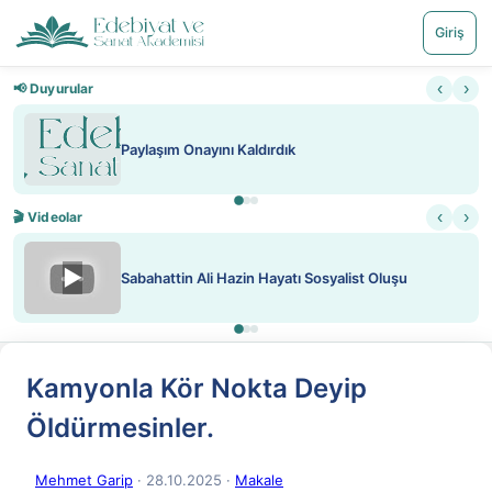
Giriş
‹
›
📢 Duyurular
Paylaşım Onayını Kaldırdık
‹
›
🎬 Videolar
▶
Sabahattin Ali Hazin Hayatı Sosyalist Oluşu
Kamyonla Kör Nokta Deyip
Öldürmesinler.
Mehmet Garip
· 28.10.2025
·
Makale