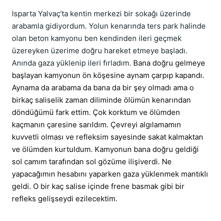
Isparta Yalvaç’ta kentin merkezi bir sokağı üzerinde
arabamla gidiyordum. Yolun kenarında ters park halinde
olan beton kamyonu ben kendinden ileri geçmek
üzereyken üzerime doğru hareket etmeye başladı.
Anında gaza yüklenip ileri fırladım.
Bana doğru gelmeye
başlayan kamyonun ön köşesine aynam çarpıp kapandı.
Aynama da arabama da bana da bir şey olmadı ama o
birkaç saliselik zaman diliminde ölümün kenarından
döndüğümü fark ettim. Çok korktum ve ölümden
kaçmanın çaresine sarıldım. Çevreyi algılamamın
kuvvetli olması ve refleksim sayesinde sakat kalmaktan
ve ölümden kurtuldum. Kamyonun bana doğru geldiği
sol camım tarafından sol gözüme ilişiverdi. Ne
yapacağımın hesabını yaparken gaza yüklenmek mantıklı
geldi. O bir kaç salise içinde frene basmak gibi bir
refleks gelişseydi ezilecektim.