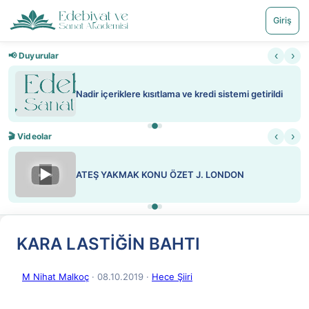
Giriş
‹
›
📢 Duyurular
Nadir içeriklere kısıtlama ve kredi sistemi getirildi
‹
›
🎬 Videolar
▶
ATEŞ YAKMAK KONU ÖZET J. LONDON
KARA LASTİĞİN BAHTI
M Nihat Malkoç
· 08.10.2019
·
Hece Şiiri