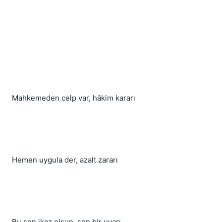
Mahkemeden celp var, hâkim kararı
Hemen uygula der, azalt zararı
Bu son ikaz olsun, son bir uyarı