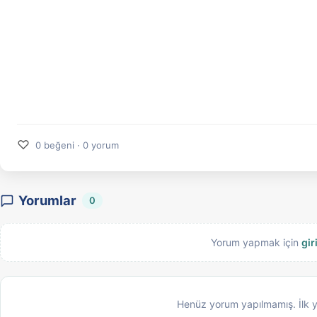
♡
0 beğeni · 0 yorum
Yorumlar
0
Yorum yapmak için
gir
Henüz yorum yapılmamış. İlk 