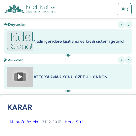
Giriş
‹
›
📢 Duyurular
Nadir içeriklere kısıtlama ve kredi sistemi getirildi
‹
›
🎬 Videolar
▶
ATEŞ YAKMAK KONU ÖZET J. LONDON
KARAR
Mustafa Berçin
· 31.12.2017
·
Hece Şiiri