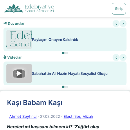
Giriş
‹
›
📢 Duyurular
Paylaşım Onayını Kaldırdık
‹
›
🎬 Videolar
▶
Sabahattin Ali Hazin Hayatı Sosyalist Oluşu
Kaşı Babam Kaşı
Ahmet Zeytinci
· 27.03.2022
·
Eleştiriler, Mizah
Nereleri mi kaşısam bilmem ki? ’’Züğürt olup