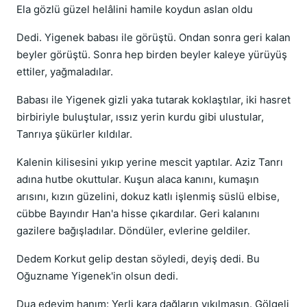
Ela gözlü güzel helâlini hamile koydun aslan oldu
Dedi. Yigenek babası ile görüştü. Ondan sonra geri kalan
beyler görüştü. Sonra hep birden beyler kaleye yürüyüş
ettiler, yağmaladılar.
Babası ile Yigenek gizli yaka tutarak koklaştılar, iki hasret
birbiriyle buluştular, ıssız yerin kurdu gibi ulustular,
Tanrıya şükürler kıldılar.
Kalenin kilisesini yıkıp yerine mescit yaptılar. Aziz Tanrı
adına hutbe okuttular. Kuşun alaca kanını, kumaşın
arısını, kızın güzelini, dokuz katlı işlenmiş süslü elbise,
cübbe Bayındır Han'a hisse çıkardılar. Geri kalanını
gazilere bağışladılar. Döndüler, evlerine geldiler.
Dedem Korkut gelip destan söyledi, deyiş dedi. Bu
Oğuzname Yigenek'in olsun dedi.
Dua edeyim hanım: Yerli kara dağların yıkılmasın. Gölgeli