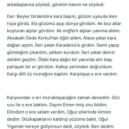
arkadaşlarına söyledi, görelim hanım ne söyledi:
Der: Beyler birdenbire kara başım, gözüm uykuda iken
rüya gördü. Ela gözümü açıp dünya gördüm. Ak boz atlar
koşturan alplar gördüm. Ak miğferli alpları yanıma aldım.
Aksakallı Dede Korkut'tan öğüt aldım. Alaca yatan kara
dağları aştım. İleri yatan Karadeniz'e girdim. Gemi yapıp
gömleğimi çıkardım, yelken kurdum. İleri yatan denizi
deldim geçtim. Öteki kara dağın bir yanında alnı başı
parlayan bir er gördüm. Kalkıp yerimden doğruldum.
Kargı dilli öz mızrağımı kaptım. Karşılayıp o ere vardım.
Karşısından o eri mızraklayacağım zaman denedim. Göz
ucu ile o ere baktım. Dayım Emen imiş onu bildim.
Döndüm o ere selam verdim, Oğuz ellerinde kimsin
dedim. Gözkapaklarını kaldırıp yüzüme baktı. Oğul
Yigenek nereye gidiyorsun dedi, söyledi. Ben dedim: