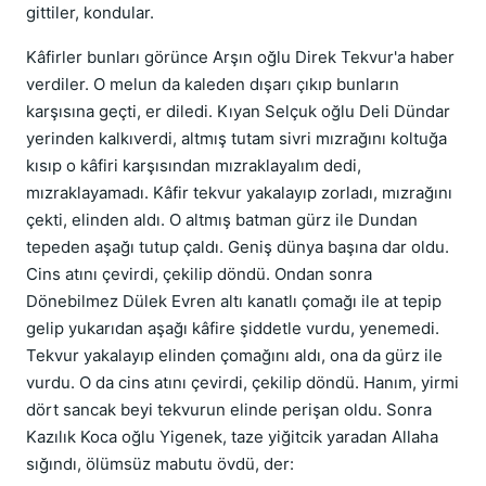
gittiler, kondular.
Kâfirler bunları görünce Arşın oğlu Direk Tekvur'a haber
verdiler. O melun da kaleden dışarı çıkıp bunların
karşısına geçti, er diledi. Kıyan Selçuk oğlu Deli Dündar
yerinden kalkıverdi, altmış tutam sivri mızrağını koltuğa
kısıp o kâfiri karşısından mızraklayalım dedi,
mızraklayamadı. Kâfir tekvur yakalayıp zorladı, mızrağını
çekti, elinden aldı. O altmış batman gürz ile Dundan
tepeden aşağı tutup çaldı. Geniş dünya başına dar oldu.
Cins atını çevirdi, çekilip döndü. Ondan sonra
Dönebilmez Dülek Evren altı kanatlı çomağı ile at tepip
gelip yukarıdan aşağı kâfire şiddetle vurdu, yenemedi.
Tekvur yakalayıp elinden çomağını aldı, ona da gürz ile
vurdu. O da cins atını çevirdi, çekilip döndü. Hanım, yirmi
dört sancak beyi tekvurun elinde perişan oldu. Sonra
Kazılık Koca oğlu Yigenek, taze yiğitcik yaradan Allaha
sığındı, ölümsüz mabutu övdü, der: