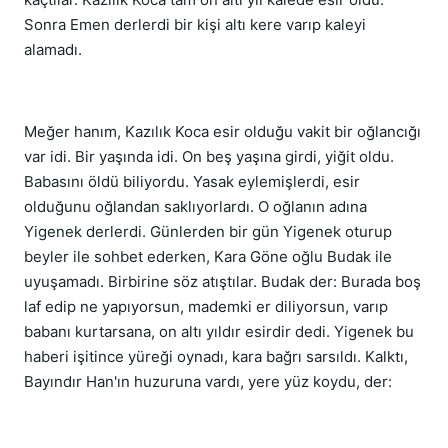
Sonra Emen derlerdi bir kişi altı kere varıp kaleyi
alamadı.
Meğer hanım, Kazılık Koca esir olduğu vakit bir oğlancığı
var idi. Bir yaşında idi. On beş yaşına girdi, yiğit oldu.
Babasını öldü biliyordu. Yasak eylemişlerdi, esir
olduğunu oğlandan saklıyorlardı. O oğlanın adına
Yigenek derlerdi. Günlerden bir gün Yigenek oturup
beyler ile sohbet ederken, Kara Göne oğlu Budak ile
uyuşamadı. Birbirine söz atıştılar. Budak der: Burada boş
laf edip ne yapıyorsun, mademki er diliyorsun, varıp
babanı kurtarsana, on altı yıldır esirdir dedi. Yigenek bu
haberi işitince yüreği oynadı, kara bağrı sarsıldı. Kalktı,
Bayındır Han'ın huzuruna vardı, yere yüz koydu, der: