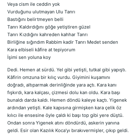
Veya cism ile ceddin yok
Vurduğunu ulutmayan Ulu Tanrı
Bastığını belirtmeyen belli
Tanrı Kaldırdığını göğe yetiştiren güzel
Tanrı Kızdığını kahreden kahhar Tanrı
Birliğine sığındım Rabbim kadir Tanrı Medet senden
Kara elbiseli kâfire at tepiyorum
İşimi sen yoluna koy
Dedi. Hemen at sürdü. Yel gibi yetişti, tutkal gibi yapıştı.
Kâfirin omzuna bir kılıç vurdu. Giyimini kuşamını
doğradı, altıparmak derinliğinde yara açtı. Kara kanı
fışkırdı, kara kalçası, çizmesi dolu kan oldu. Kara başı
bunaldı darda kaldı. Hemen döndü kaleye kaçtı. Yigenek
ardından yetişti. Kale kapısına girmişken kara çelik öz
kılıcı ile ensesine öyle çaldı ki başı top gibi yere düştü.
Ondan sonra Yigenek atını döndürdü, askerin yanına
geldi. Esir olan Kazılık Koca'yı bırakıvermişler, çıkıp geldi.