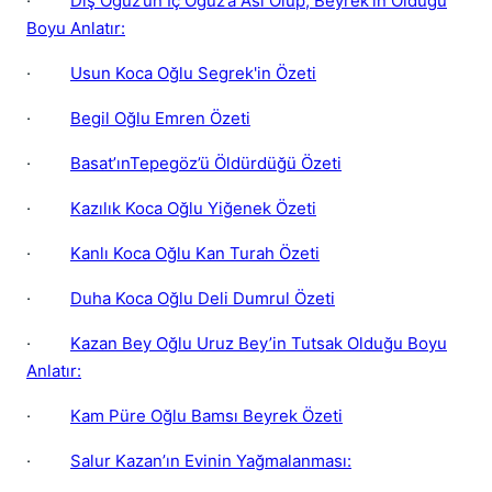
·
Dış Oğuz’un İç Oğuz’a Asi Olup, Beyrek’in Öldüğü
Boyu Anlatır:
·
Usun Koca Oğlu Segrek'in Özeti
·
Begil Oğlu Emren Özeti
·
Basat’ınTepegöz’ü Öldürdüğü Özeti
·
Kazılık Koca Oğlu Yiğenek Özeti
·
Kanlı Koca Oğlu Kan Turah Özeti
·
Duha Koca Oğlu Deli Dumrul Özeti
·
Kazan Bey Oğlu Uruz Bey’in Tutsak Olduğu Boyu
Anlatır:
·
Kam Püre Oğlu Bamsı Beyrek Özeti
·
Salur Kazan’ın Evinin Yağmalanması: