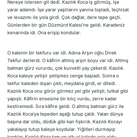
Nereye istersen git dedi. Kazılık Koca iş görmüş, işe
yarar adamdı. İşe yarar yaşlılarını yanına topladı, teçhizat
ve levazımı ile yola girdi. Çok dağlar, dere tepe geçti.
Günlerden bir gün Düzmürd Kalesi'ne geldi. Karadeniz
kenarında idi. Ona erişip kondular.
O kalenin bir tekfuru var idi. Adına Arşın oğlu Direk
Tekfur derlerdi. O kâfirin altmış arşın boyu var idi. Altmış
batman gürz vururdu, çok kuvvetli yay çekerdi. Kazılık
Koca kaleye yetişir yetişmez cenge başladı. Sonra o
tekfur kaleden dışarı çıktı, meydana girdi, er diledi.
Kazılık Koca onu görür görmez yel gibi yetişti, tutkal gibi
yapıştı. Kâfirin ensesine bir kılıç vurdu, zerre kadar
kestiremedi. Sıra kâfire geldi. O altmış batman gürz ile
Kazılık Koca'ya tepeden aşağı tutup çaldı. Yalan dünya
başına dar oldu, düdük gibi kan fışkırdı. Kazılık Kocayı
yakalayıp tutup kaleye koydular. Yiğitleri durmayıp
kaçtılar. Kazılık Koca tam on altı yıl kalede esir oldu.