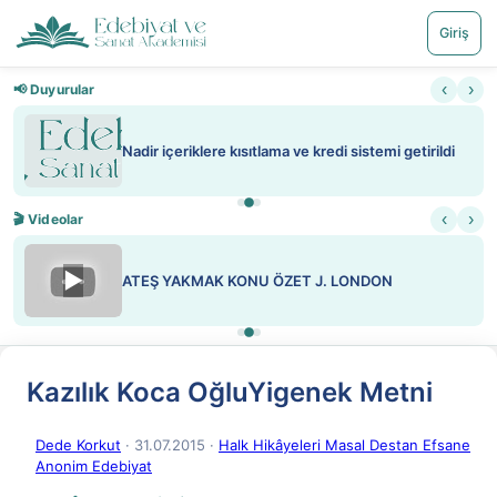
Giriş
‹
›
📢 Duyurular
Nadir içeriklere kısıtlama ve kredi sistemi getirildi
‹
›
🎬 Videolar
▶
ATEŞ YAKMAK KONU ÖZET J. LONDON
Kazılık Koca OğluYigenek Metni
Dede Korkut
· 31.07.2015
·
Halk Hikâyeleri Masal Destan Efsane
Anonim Edebiyat