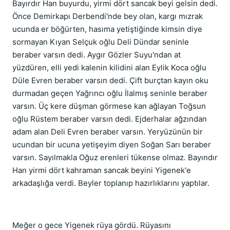
Bayırdır Han buyurdu, yirmi dört sancak beyi gelsin dedi.
Önce Demirkapı Derbendi'nde bey olan, kargı mızrak
ucunda er böğürten, hasıma yetiştiğinde kimsin diye
sormayan Kıyan Selçuk oğlu Deli Dündar seninle
beraber varsın dedi. Aygır Gözler Suyu'ndan at
yüzdüren, elli yedi kalenin kilidini alan Eylik Koca oğlu
Düle Evren beraber varsın dedi. Çift burçtan kayın oku
durmadan geçen Yağrıncı oğlu İlalmış seninle beraber
varsın. Üç kere düşman görmese kan ağlayan Toğsun
oğlu Rüstem beraber varsın dedi. Ejderhalar ağzından
adam alan Deli Evren beraber varsın. Yeryüzünün bir
ucundan bir ucuna yetişeyim diyen Soğan Sarı beraber
varsın. Sayılmakla Oğuz erenleri tükense olmaz. Bayındır
Han yirmi dört kahraman sancak beyini Yigenek'e
arkadaşlığa verdi. Beyler toplanıp hazırlıklarını yaptılar.
Meğer o gece Yigenek rüya gördü. Rüyasını