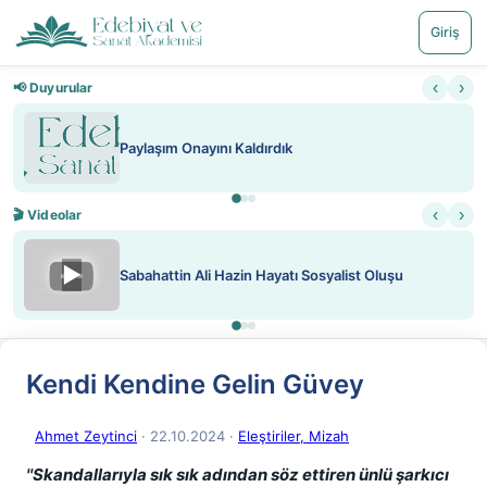
Giriş
‹
›
📢 Duyurular
Paylaşım Onayını Kaldırdık
‹
›
🎬 Videolar
▶
Sabahattin Ali Hazin Hayatı Sosyalist Oluşu
Kendi Kendine Gelin Güvey
Ahmet Zeytinci
· 22.10.2024
·
Eleştiriler, Mizah
''Skandallarıyla sık sık adından söz ettiren ünlü şarkıcı