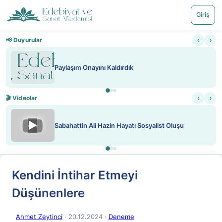
Giriş
‹
›
📢 Duyurular
Paylaşım Onayını Kaldırdık
‹
›
🎬 Videolar
▶
Sabahattin Ali Hazin Hayatı Sosyalist Oluşu
Kendini İntihar Etmeyi
Düşünenlere
Ahmet Zeytinci
· 20.12.2024
·
Deneme