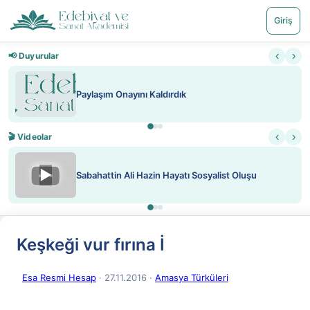
Giriş
‹
›
📢 Duyurular
Nadir içeriklere kısıtlama ve kredi sist
‹
›
🎬 Videolar
▶
list Oluşu
ATEŞ YAKMAK KONU ÖZET J. LOND
Keşkeği vur fırına İ
Esa Resmi Hesap
· 27.11.2016
·
Amasya Türküleri