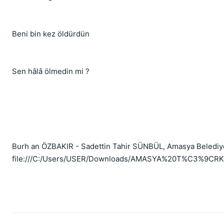
Beni bin kez öldürdün
Sen hâlâ ölmedin mi ?
Burh an ÖZBAKIR - Sadettin Tahir SÜNBÜL, Amasya Belediyes
file:///C:/Users/USER/Downloads/AMASYA%20T%C3%9C