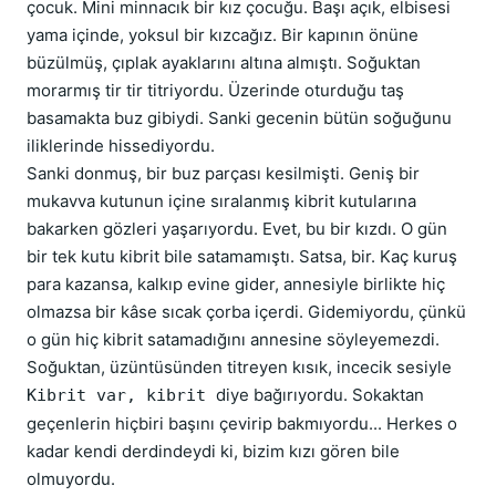
çocuk. Mini minnacık bir kız çocuğu. Başı açık, elbisesi
yama içinde, yoksul bir kızcağız. Bir kapının önüne
büzülmüş, çıplak ayaklarını altına almıştı. Soğuktan
morarmış tir tir titriyordu. Üzerinde oturduğu taş
basamakta buz gibiydi. Sanki gecenin bütün soğuğunu
iliklerinde hissediyordu.
Sanki donmuş, bir buz parçası kesilmişti. Geniş bir
mukavva kutunun içine sıralanmış kibrit kutularına
bakarken gözleri yaşarıyordu. Evet, bu bir kızdı. O gün
bir tek kutu kibrit bile satamamıştı. Satsa, bir. Kaç kuruş
para kazansa, kalkıp evine gider, annesiyle birlikte hiç
olmazsa bir kâse sıcak çorba içerdi. Gidemiyordu, çünkü
o gün hiç kibrit satamadığını annesine söyleyemezdi.
Soğuktan, üzüntüsünden titreyen kısık, incecik sesiyle
diye bağırıyordu. Sokaktan
Kibrit var, kibrit
geçenlerin hiçbiri başını çevirip bakmıyordu... Herkes o
kadar kendi derdindeydi ki, bizim kızı gören bile
olmuyordu.