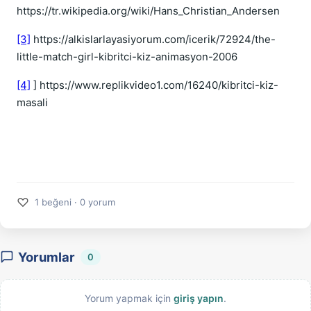
https://tr.wikipedia.org/wiki/Hans_Christian_Andersen
[3]
https://alkislarlayasiyorum.com/icerik/72924/the-
little-match-girl-kibritci-kiz-animasyon-2006
[4]
] https://www.replikvideo1.com/16240/kibritci-kiz-
masali
♡
1 beğeni · 0 yorum
Yorumlar
0
Yorum yapmak için
giriş yapın
.