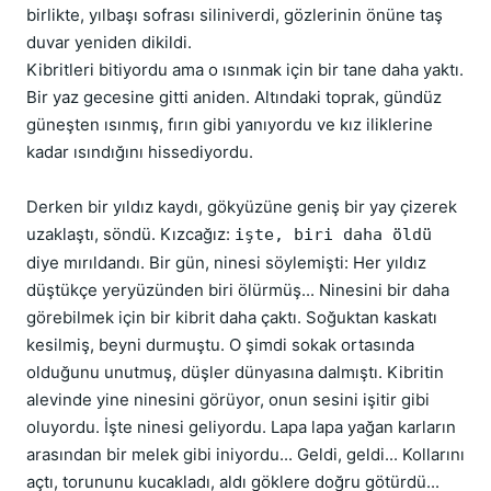
birlikte, yılbaşı sofrası siliniverdi, gözlerinin önüne taş
duvar yeniden dikildi.
Kibritleri bitiyordu ama o ısınmak için bir tane daha yaktı.
Bir yaz gecesine gitti aniden. Altındaki toprak, gündüz
güneşten ısınmış, fırın gibi yanıyordu ve kız iliklerine
kadar ısındığını hissediyordu.
Derken bir yıldız kaydı, gökyüzüne geniş bir yay çizerek
uzaklaştı, söndü. Kızcağız:
işte, biri daha öldü
diye mırıldandı. Bir gün, ninesi söylemişti: Her yıldız
düştükçe yeryüzünden biri ölürmüş... Ninesini bir daha
görebilmek için bir kibrit daha çaktı. Soğuktan kaskatı
kesilmiş, beyni durmuştu. O şimdi sokak ortasında
olduğunu unutmuş, düşler dünyasına dalmıştı. Kibritin
alevinde yine ninesini görüyor, onun sesini işitir gibi
oluyordu. İşte ninesi geliyordu. Lapa lapa yağan karların
arasından bir melek gibi iniyordu... Geldi, geldi... Kollarını
açtı, torununu kucakladı, aldı göklere doğru götürdü...