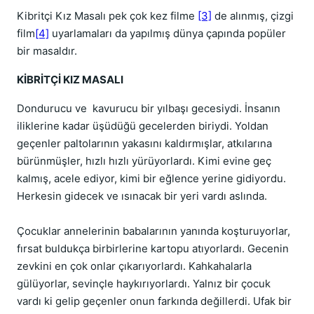
Kibritçi Kız Masalı pek çok kez filme
[3]
de alınmış, çizgi
film
[4]
uyarlamaları da yapılmış
dünya çapında popüler
bir masaldır.
KİBRİTÇİ KIZ MASALI
Dondurucu ve kavurucu bir yılbaşı gecesiydi. İnsanın
iliklerine kadar üşüdüğü gecelerden biriydi. Yoldan
geçenler paltolarının yakasını kaldırmışlar, atkılarına
bürünmüşler, hızlı hızlı yürüyorlardı. Kimi evine geç
kalmış, acele ediyor, kimi bir eğlence yerine gidiyordu.
Herkesin gidecek ve ısınacak bir yeri vardı aslında.
Çocuklar annelerinin babalarının yanında koşturuyorlar,
fırsat buldukça birbirlerine kartopu atıyorlardı. Gecenin
zevkini en çok onlar çıkarıyorlardı. Kahkahalarla
gülüyorlar, sevinçle haykırıyorlardı. Yalnız bir çocuk
vardı ki gelip geçenler onun farkında değillerdi. Ufak bir