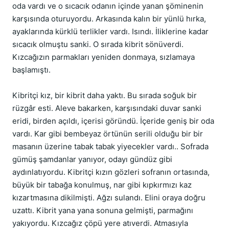
oda vardı ve o sıcacık odanın içinde yanan şöminenin
karşısında oturuyordu. Arkasında kalın bir yünlü hırka,
ayaklarında kürklü terlikler vardı. Isındı. İliklerine kadar
sıcacık olmuştu sanki. O sırada kibrit sönüverdi.
Kızcağızın parmakları yeniden donmaya, sızlamaya
başlamıştı.
Kibritçi kız, bir kibrit daha yaktı. Bu sırada soğuk bir
rüzgâr esti. Aleve bakarken, karşısındaki duvar sanki
eridi, birden açıldı, içerisi göründü. İçeride geniş bir oda
vardı. Kar gibi bembeyaz örtünün serili olduğu bir bir
masanın üzerine tabak tabak yiyecekler vardı.. Sofrada
gümüş şamdanlar yanıyor, odayı gündüz gibi
aydınlatıyordu. Kibritçi kızın gözleri sofranın ortasında,
büyük bir tabağa konulmuş, nar gibi kıpkırmızı kaz
kızartmasına dikilmişti. Ağzı sulandı. Elini oraya doğru
uzattı. Kibrit yana yana sonuna gelmişti, parmağını
yakıyordu. Kızcağız çöpü yere atıverdi. Atmasıyla