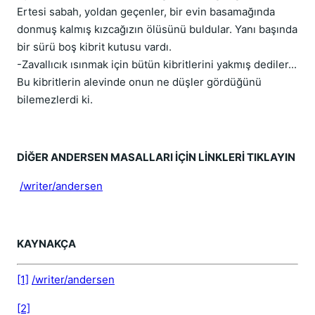
Ertesi sabah, yoldan geçenler, bir evin basamağında
donmuş kalmış kızcağızın ölüsünü buldular. Yanı başında
bir sürü boş kibrit kutusu vardı.
-Zavallıcık ısınmak için bütün kibritlerini yakmış dediler...
Bu kibritlerin alevinde onun ne düşler gördüğünü
bilemezlerdi ki.
DİĞER ANDERSEN MASALLARI İÇİN LİNKLERİ TIKLAYIN
/writer/andersen
KAYNAKÇA
[1]
/writer/andersen
[2]