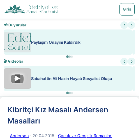
Giriş
‹
›
📢 Duyurular
Nadir içeriklere kısıtlama ve kredi sistemi getirildi
‹
›
🎬 Videolar
▶
ATEŞ YAKMAK KONU ÖZET J. LONDON
Kibritçi Kız Masalı Andersen
Masalları
Andersen
· 20.04.2015
·
Çocuk ve Gençlıik Romanları