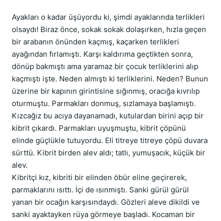
Ayakları o kadar üşüyordu ki, şimdi ayaklarında terlikleri
olsaydı! Biraz önce, sokak sokak dolaşırken, hızla geçen
bir arabanın önünden kaçmış, kaçarken terlikleri
ayağından fırlamıştı. Karşı kaldırıma geçtikten sonra,
dönüp bakmıştı ama yaramaz bir çocuk terliklerini alıp
kaçmıştı işte. Neden almıştı ki terliklerini. Neden? Bunun
üzerine bir kapının girintisine sığınmış, oracığa kıvrılıp
oturmuştu. Parmakları donmuş, sızlamaya başlamıştı.
Kızcağız bu acıya dayanamadı, kutulardan birini açıp bir
kibrit çıkardı. Parmakları uyuşmuştu, kibrit çöpünü
elinde güçlükle tutuyordu. Eli titreye titreye çöpü duvara
sürttü. Kibrit birden alev aldı; tatlı, yumuşacık, küçük bir
alev.
Kibritçi kız, kibriti bir elinden öbür eline geçirerek,
parmaklarını ısıttı. İçi de ısınmıştı. Sanki gürül gürül
yanan bir ocağın karşısındaydı. Gözleri aleve dikildi ve
sanki ayaktayken rüya görmeye başladı. Kocaman bir