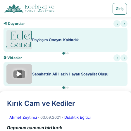
Giriş
‹
›
📢 Duyurular
Paylaşım Onayını Kaldırdık
‹
›
🎬 Videolar
▶
Sabahattin Ali Hazin Hayatı Sosyalist Oluşu
Kırık Cam ve Kediler
Ahmet Zeytinci
· 03.09.2021
·
Didaktik Eğitici
Deponun camının biri kırık